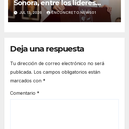
Sonora, entre los líderes
nacionales en crecimiento
JUL 13, 2026
ENCONCRETO.NEWS01
manufacturero durante 2026
Deja una respuesta
Tu dirección de correo electrónico no será
publicada.
Los campos obligatorios están
marcados con
*
Comentario
*