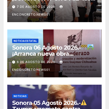
NUEVAS VIVIENDAS!
7 DE AGOSTO DE 2026
DURAZO IMPULSA EL
ENCONCRETO.NEWS01
PROGRAMA DE VIVIENDA
PARA EL BIENESTAR
NOTICIA ESTATAL
Sonora 06 Agosto 2026.-
¡Arranca nueva obra
carretera en Sonora!
6 DE AGOSTO DE 2026
ENCONCRETO.NEWS01
NOTICIAS
Sonora 05 Agosto 2026.-
Trump arremete contra