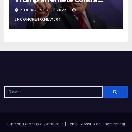
México, Canadá y otras
5 DE AGOSTO DE 2026
potencias por supuestos
ENCONCRETO.NEWS01
abusos comerciales
Funciona gracias a WordPress
|
Tema: Newsup de
Themeansar