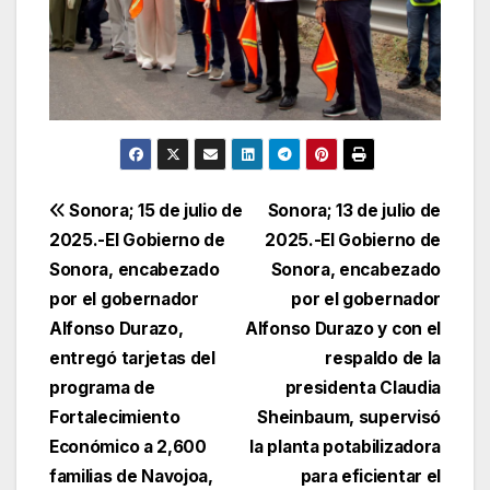
Navegación
Sonora; 15 de julio de
Sonora; 13 de julio de
2025.-El Gobierno de
2025.-El Gobierno de
de
Sonora, encabezado
Sonora, encabezado
entradas
por el gobernador
por el gobernador
Alfonso Durazo,
Alfonso Durazo y con el
entregó tarjetas del
respaldo de la
programa de
presidenta Claudia
Fortalecimiento
Sheinbaum, supervisó
Económico a 2,600
la planta potabilizadora
familias de Navojoa,
para eficientar el