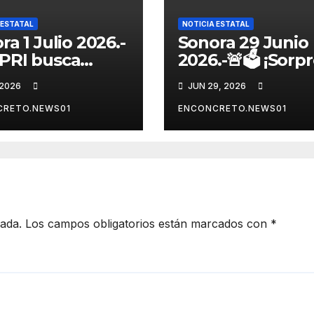
 ESTATAL
NOTICIA ESTATAL
ra 1 Julio 2026.-
Sonora 29 Junio
 PRI busca
2026.-🚨🗳️ ¡Sorp
ganizarse y
en la contienda
 2026
JUN 29, 2026
alecer una
rumbo a 2027!
nza opositora
Omar Del Valle
CRETO.NEWS01
ENCONCRETO.NEWS01
o a 2027 en
entra de última
ora
hora a la carrera
Sonora
cada.
Los campos obligatorios están marcados con
*