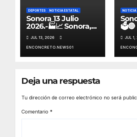
DEPORTES
NOTICIA ESTATAL
NOTICIA
Sonora 13 Julio
Sono
2026.-🏭📈 Sonora,
🗳️
entre los líderes
reor
JUL 13, 2026
JUL 1,
nacionales en
fort
crecimiento
alia
ENCONCRETO.NEWS01
ENCON
manufacturero
rumb
durante 2026
Son
Deja una respuesta
Tu dirección de correo electrónico no será publi
Comentario
*