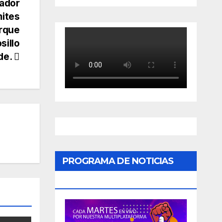
nador
mites
arque
sillo
de.
PROGRAMA DE NOTICIAS
«PODER CIUDADANO»