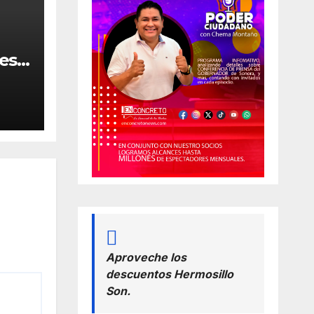
resa
 en
Aproveche los
descuentos Hermosillo
Son.