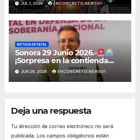
fortalecer una alianza
JUL 1, 2026
ENCONCRETO.NEWS01
opositora rumbo a 2027 en
Sonora
NOTICIA ESTATAL
Sonora 29 Junio 2026.-
¡Sorpresa en la contienda
rumbo a 2027! Omar Del Valle
JUN 29, 2026
ENCONCRETO.NEWS01
entra de última hora a la
carrera en Sonora
Deja una respuesta
Tu dirección de correo electrónico no será
publicada.
Los campos obligatorios están