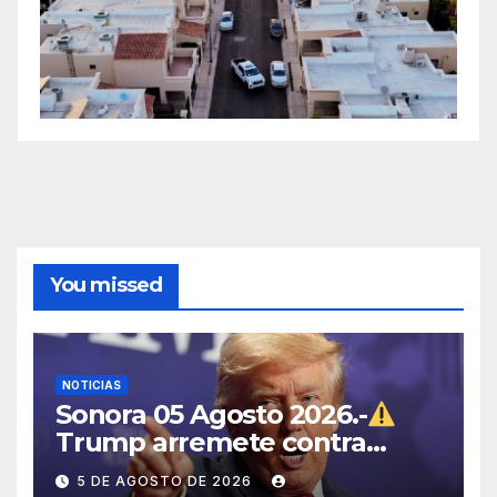
You missed
NOTICIAS
Sonora 05 Agosto 2026.-
Trump arremete contra
México, Canadá y otras
5 DE AGOSTO DE 2026