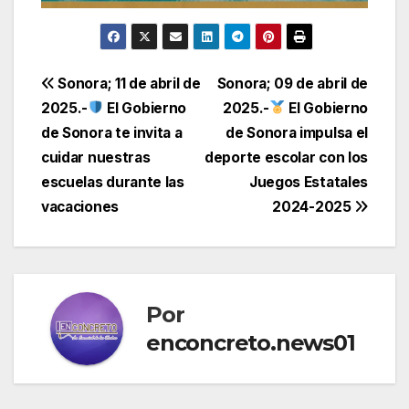
Navegación
Sonora; 11 de abril de
Sonora; 09 de abril de
2025.-
El Gobierno
2025.-
El Gobierno
de
de Sonora te invita a
de Sonora impulsa el
entradas
cuidar nuestras
deporte escolar con los
escuelas durante las
Juegos Estatales
vacaciones
2024-2025
Por
enconcreto.news01