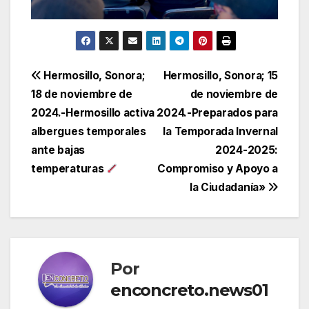
Navegación
Hermosillo, Sonora;
Hermosillo, Sonora; 15
18 de noviembre de
de noviembre de
de
2024.-Hermosillo activa
2024.-Preparados para
entradas
albergues temporales
la Temporada Invernal
ante bajas
2024-2025:
temperaturas
Compromiso y Apoyo a
la Ciudadanía»
Por
enconcreto.news01