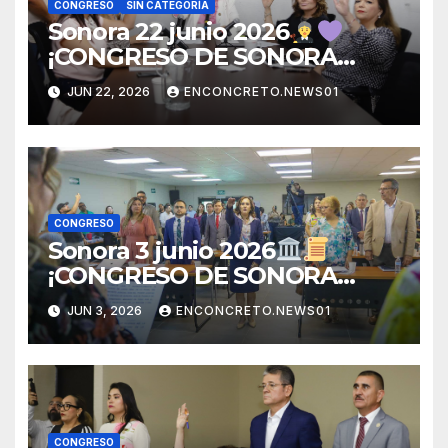
CONGRESO
SIN CATEGORÍA
Sonora 22 junio 2026
¡CONGRESO DE SONORA
ABRE CONVOCATORIA PARA
JUN 22, 2026
ENCONCRETO.NEWS01
TITULAR DE LA UNIDAD DE
IGUALDAD DE GÉNERO!
CONGRESO
Sonora 3 junio 2026
¡CONGRESO DE SONORA
APRUEBA CAMBIOS
JUN 3, 2026
ENCONCRETO.NEWS01
ELECTORALES Y ANALIZA
NUEVAS REFORMAS!
CONGRESO