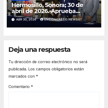
Hermosillo, Sonora; 30 de
abril de 2026.-Aprueba
Congreso de Sonora ley para
ABR 30, 2026
ENCONCRETO.NEWS01
personas migrantes, atiende
amparo y concluye periodo
ordinario
Deja una respuesta
Tu dirección de correo electrónico no será
publicada.
Los campos obligatorios están
marcados con
*
Comentario
*