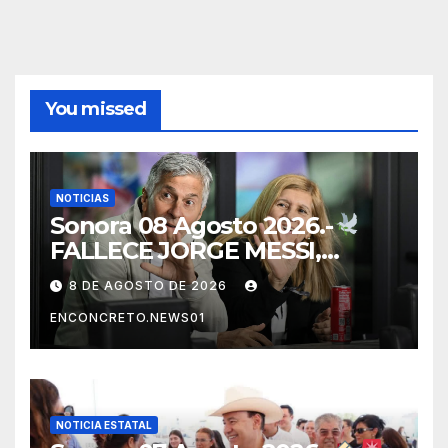
You missed
NOTICIAS
Sonora 08 Agosto 2026.-
FALLECE JORGE MESSI,
PADRE Y REPRESENTANTE
8 DE AGOSTO DE 2026
DE LIONEL MESSI, A LOS 68
ENCONCRETO.NEWS01
AÑOS
NOTICIA ESTATAL