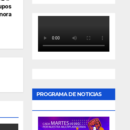
rupos
onora
PROGRAMA DE NOTICIAS
«PODER CIUDADANO»