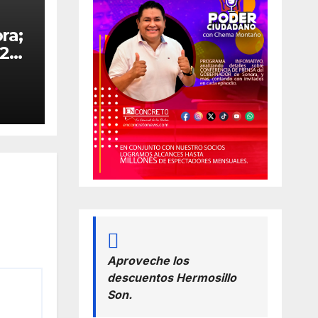
ra;
26.-
so
ra
nde
uye
o
Aproveche los
descuentos Hermosillo
Son.