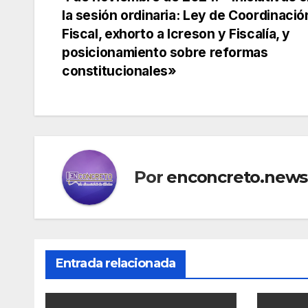
Navegación
la sesión ordinaria: Ley de Coordinació
de
Fiscal, exhorto a Icreson y Fiscalía, y
posicionamiento sobre reformas
entradas
constitucionales»
Por
enconcreto.news
Entrada relacionada