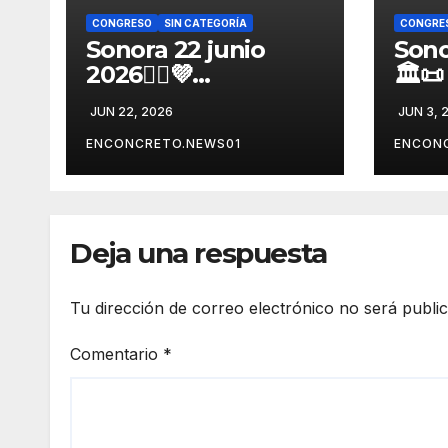
CONGRESO
SIN CATEGORÍA
CONGRE
Sonora 22 junio
Sono
2026👩‍⚖️💜
🏛️
¡CONGRESO DE
SON
JUN 22, 2026
JUN 3, 
SONORA ABRE
CAM
CONVOCATORIA
ELE
ENCONCRETO.NEWS01
ENCON
PARA TITULAR DE
ANA
LA UNIDAD DE
REFO
IGUALDAD DE
GÉNERO! 📋🏛️
Deja una respuesta
Tu dirección de correo electrónico no será publi
Comentario
*