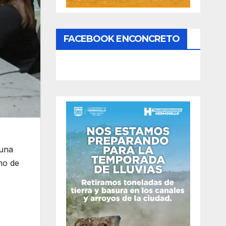
FACEBOOK ENCONCRETO
 una
omo de