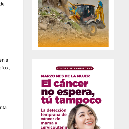
 de
enia
afox,
nta