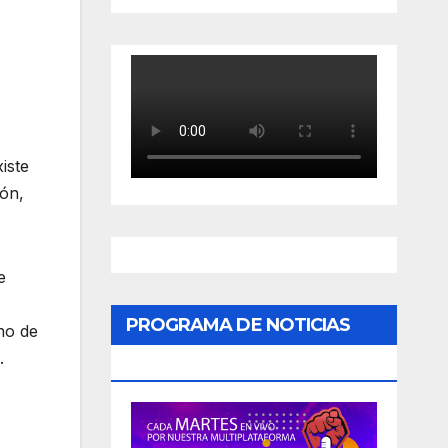
iste
ión,
e
PROGRAMA DE NOTICIAS
eno de
.
«PODER CIUDADANO»