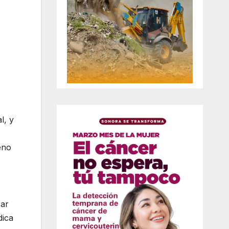
l, y
eno
sar
dica