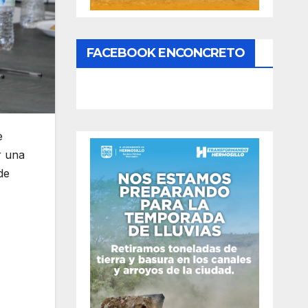
FACEBOOK ENCONCRETO
e
r una
de