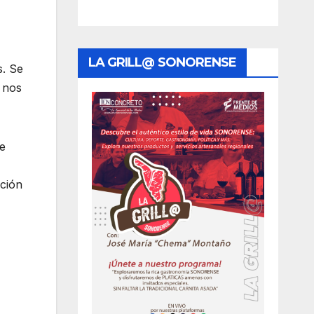
LA GRILL@ SONORENSE
s. Se
s nos
de
ación