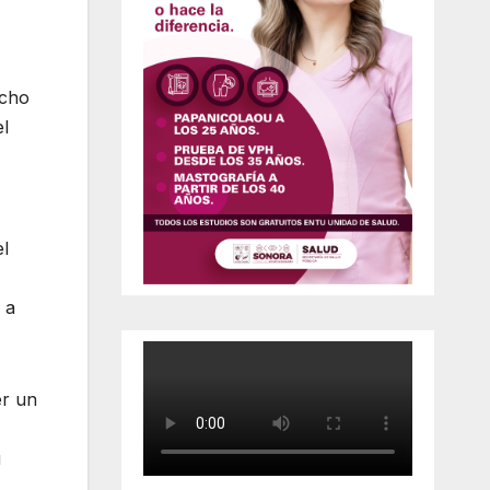
echo
el
el
 a
er un
u