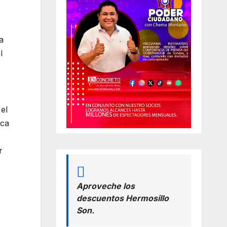
a
l
el
ica
r
Aproveche los
descuentos Hermosillo
Son.