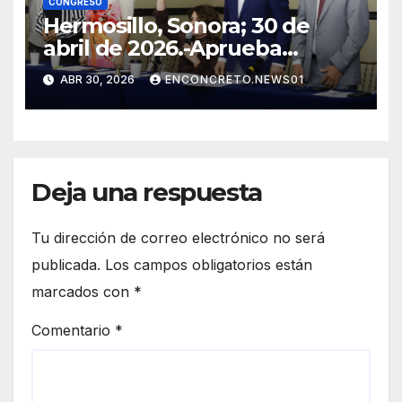
CONGRESO
Hermosillo, Sonora; 30 de
abril de 2026.-Aprueba
Congreso de Sonora ley para
ABR 30, 2026
ENCONCRETO.NEWS01
personas migrantes, atiende
amparo y concluye periodo
ordinario
Deja una respuesta
Tu dirección de correo electrónico no será
publicada.
Los campos obligatorios están
marcados con
*
Comentario
*