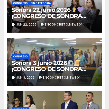
CONGRESO
SIN CATEGORÍA
Sonora 22 junio 2026
¡CONGRESO DE SONORA
ABRE CONVOCATORIA PARA
JUN 22, 2026
ENCONCRETO.NEWS01
TITULAR DE LA UNIDAD DE
IGUALDAD DE GÉNERO!
CONGRESO
Sonora 3 junio 2026
¡CONGRESO DE SONORA
APRUEBA CAMBIOS
JUN 3, 2026
ENCONCRETO.NEWS01
ELECTORALES Y ANALIZA
NUEVAS REFORMAS!