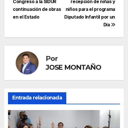
Congreso a la SIDUR
recepción de niñas y
de
continuación de obras
niños para el programa
entradas
en el Estado
Diputado Infantil por un
Día
Por
JOSE MONTAÑO
Entrada relacionada