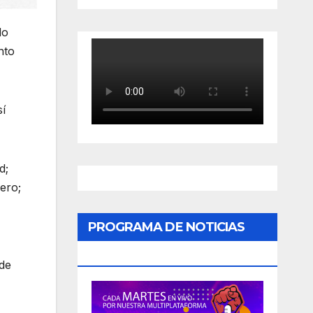
do
nto
sí
d;
nero;
PROGRAMA DE NOTICIAS
«PODER CIUDADANO»
 de