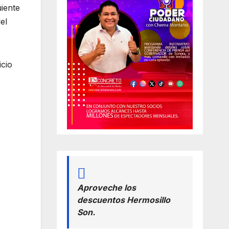
uiente
el
icio
Aproveche los
descuentos Hermosillo
Son.