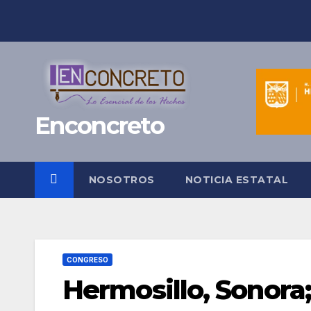
Saltar
al
contenido
Enconcreto
NOSOTROS
NOTICIA ESTATAL
CONGRESO
Hermosillo, Sonora