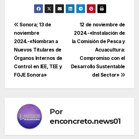
Navegación
Sonora; 13 de
12 de noviembre de
noviembre
2024.-«Instalación de
de
2024.-«Nombran a
la Comisión de Pesca y
entradas
Nuevos Titulares de
Acuacultura:
Órganos Internos de
Compromiso con el
Control en IEE, TEE y
Desarrollo Sustentable
FGJE Sonora»
del Sector»
Por
enconcreto.news01