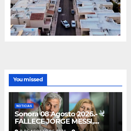
You missed
NOTICIAS
Sonora 08 Agosto 2026.-
FALLECE JORGE MESSI,
PADRE Y REPRESENTANTE