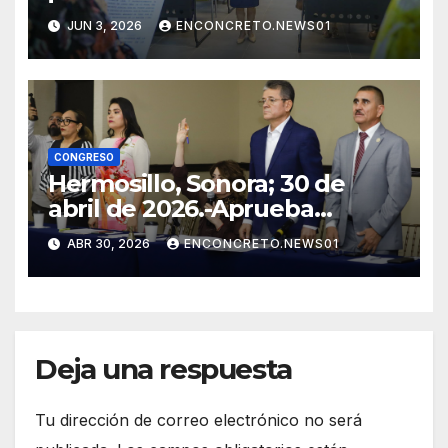
APRUEBA CAMBIOS
JUN 3, 2026
ENCONCRETO.NEWS01
ELECTORALES Y ANALIZA
NUEVAS REFORMAS!
CONGRESO
Hermosillo, Sonora; 30 de
abril de 2026.-Aprueba
Congreso de Sonora ley para
ABR 30, 2026
ENCONCRETO.NEWS01
personas migrantes, atiende
amparo y concluye periodo
ordinario
Deja una respuesta
Tu dirección de correo electrónico no será