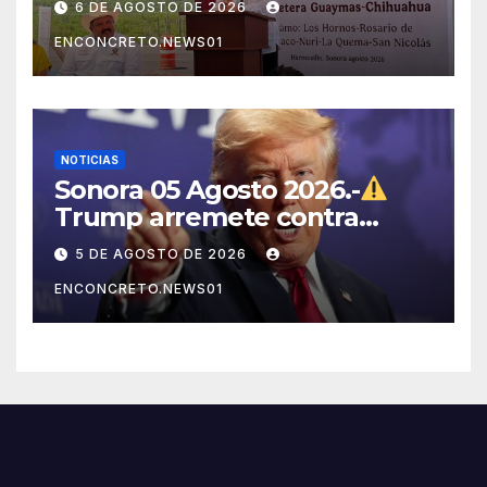
6 DE AGOSTO DE 2026
ENCONCRETO.NEWS01
NOTICIAS
Sonora 05 Agosto 2026.-
Trump arremete contra
México, Canadá y otras
5 DE AGOSTO DE 2026
potencias por supuestos
ENCONCRETO.NEWS01
abusos comerciales