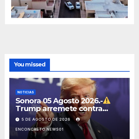
You missed
NOTICIAS
Sonora 05 Agosto 2026.-
Trump arremete contra
México, Canadá y otras
5 DE AGOSTO DE 2026
potencias por supuestos
ENCONCRETO.NEWS01
abusos comerciales