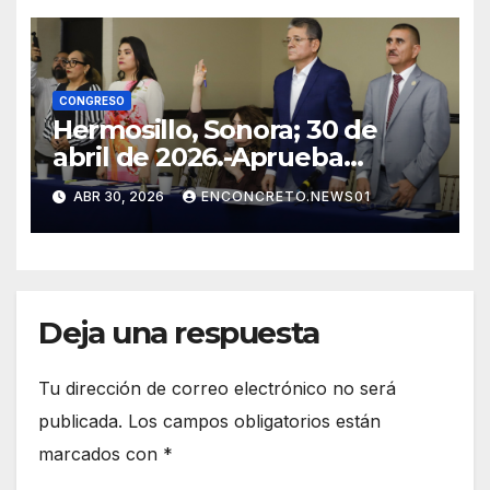
NUEVAS REFORMAS!
CONGRESO
Hermosillo, Sonora; 30 de
abril de 2026.-Aprueba
Congreso de Sonora ley para
ABR 30, 2026
ENCONCRETO.NEWS01
personas migrantes, atiende
amparo y concluye periodo
ordinario
Deja una respuesta
Tu dirección de correo electrónico no será
publicada.
Los campos obligatorios están
marcados con
*