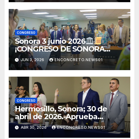
IGUALDAD DE GÉNERO!
CONGRESO
Sonora 3 junio 2026
¡CONGRESO DE SONORA
APRUEBA CAMBIOS
JUN 3, 2026
ENCONCRETO.NEWS01
ELECTORALES Y ANALIZA
NUEVAS REFORMAS!
CONGRESO
Hermosillo, Sonora; 30 de
abril de 2026.-Aprueba
Congreso de Sonora ley para
ABR 30, 2026
ENCONCRETO.NEWS01
personas migrantes, atiende