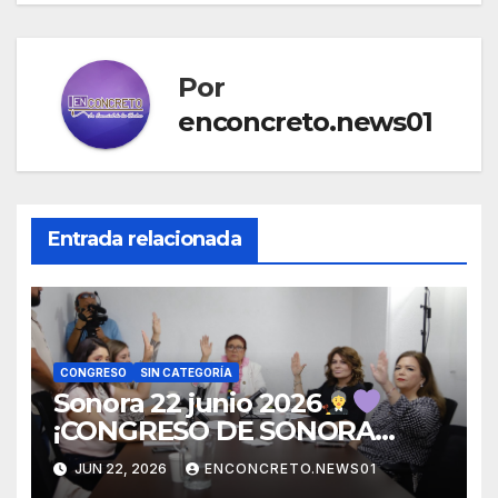
Por
enconcreto.news01
Entrada relacionada
CONGRESO
SIN CATEGORÍA
Sonora 22 junio 2026
¡CONGRESO DE SONORA
ABRE CONVOCATORIA PARA
JUN 22, 2026
ENCONCRETO.NEWS01
TITULAR DE LA UNIDAD DE