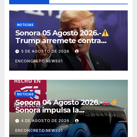
NOTICIAS
Sonora 05 Agosto 2026.-
Trump arremete contra
México, Canadá y otras
5 DE AGOSTO DE 2026
potencias por supuestos
ENCONCRETO.NEWS01
abusos comerciales
NOTICIAS
Sonora 04 Agosto 2026.-
Sonora impulsa la
electromovilidad con
4 DE AGOSTO DE 2026
«Beyond», un vehículo
ENCONCRETO.NEWS01
eléctrico desarrollado junto