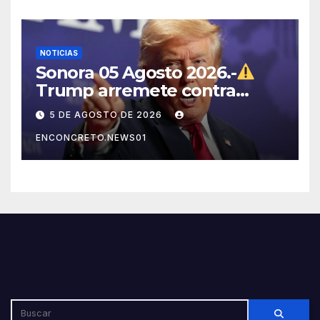
NOTICIAS
Sonora 05 Agosto 2026.-
Trump arremete contra
México, Canadá y otras
5 DE AGOSTO DE 2026
potencias por supuestos
ENCONCRETO.NEWS01
abusos comerciales