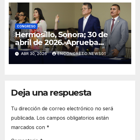
CONGRESO
Hermosillo, Sonora; 30 de
abril de 2026.-Aprueba
Congreso de Sonora ley para
ABR 30, 2026
ENCONCRETO.NEWS01
personas migrantes, atiende
amparo y concluye periodo
ordinario
Deja una respuesta
Tu dirección de correo electrónico no será
publicada.
Los campos obligatorios están
marcados con
*