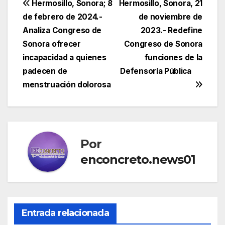
Navegación
Hermosillo, Sonora; 8
Hermosillo, Sonora, 21
de febrero de 2024.-
de noviembre de
de
Analiza Congreso de
2023.- Redefine
entradas
Sonora ofrecer
Congreso de Sonora
incapacidad a quienes
funciones de la
padecen de
Defensoría Pública
menstruación dolorosa
Por
enconcreto.news01
Entrada relacionada