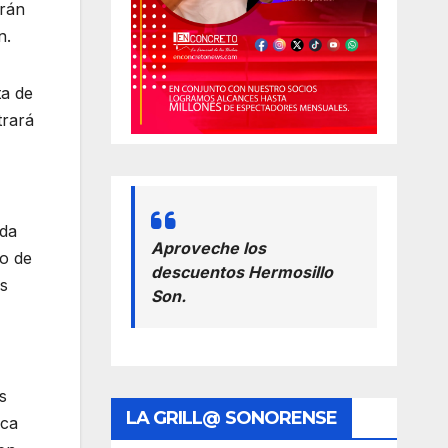
arán
n.
ta de
trará
ada
Aproveche los
to de
descuentos Hermosillo
os
Son.
s
LA GRILL@ SONORENSE
sca