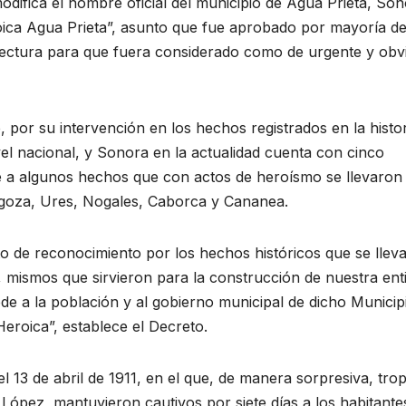
difica el nombre oficial del municipio de Agua Prieta, Son
ica Agua Prieta”, asunto que fue aprobado por mayoría de
lectura para que fuera considerado como de urgente y obv
por su intervención en los hechos registrados en la histor
ivel nacional, y Sonora en la actualidad cuenta con cinco
e a algunos hechos que con actos de heroísmo se llevaron
goza, Ures, Nogales, Caborca y Cananea.
o de reconocimiento por los hechos históricos que se llev
, mismos que sirvieron para la construcción de nuestra ent
de a la población y al gobierno municipal de dicho Municip
Heroica”, establece el Decreto.
el 13 de abril de 1911, en el que, de manera sorpresiva, tro
López, mantuvieron cautivos por siete días a los habitante