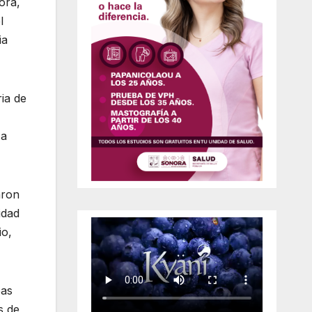
ora,
l
ia
ia de
 a
aron
idad
io,
pas
s de