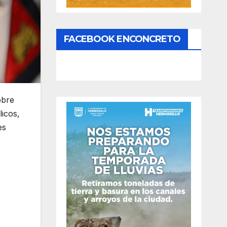
FACEBOOK ENCONCRETO
obre
icos,
es