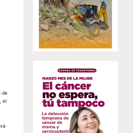
s de
 el
iva