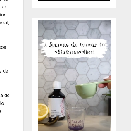
tar
dos
eral,
tos
l
s de
ta de
lo
e