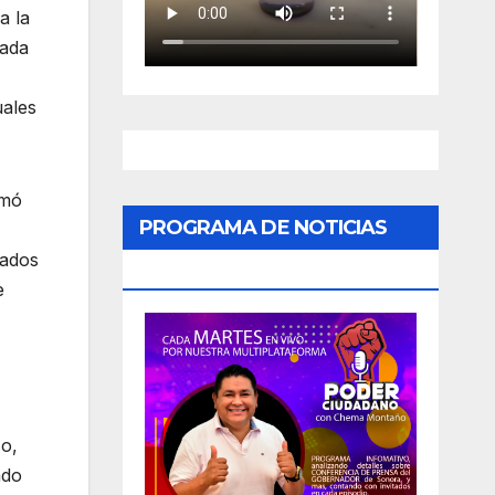
a la
nada
uales
rmó
PROGRAMA DE NOTICIAS
iados
«PODER CIUDADANO»
e
co,
ado