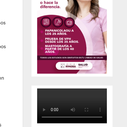
sos
pos
en
s