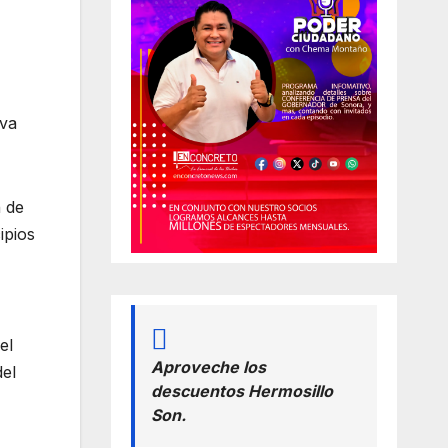
iva
n de
ipios
el
Aproveche los
del
descuentos Hermosillo
Son.