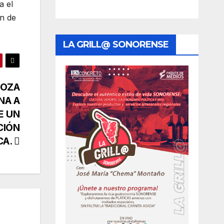
a el
ón de
LA GRILL@ SONORENSE
DOZA
NA A
E UN
CIÓN
CA.