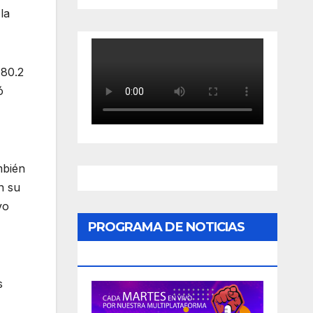
la
 80.2
ó
mbién
n su
vo
PROGRAMA DE NOTICIAS
«PODER CIUDADANO»
s