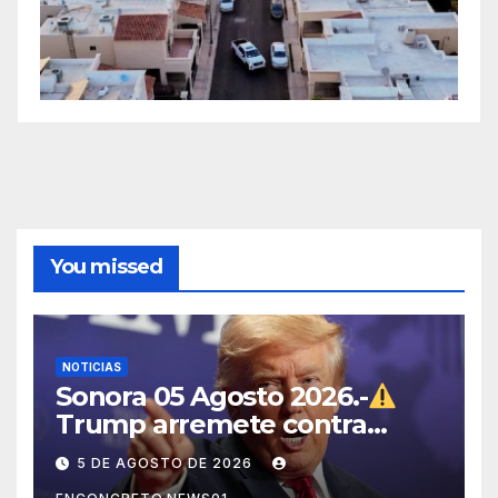
You missed
NOTICIAS
Sonora 05 Agosto 2026.-
Trump arremete contra
México, Canadá y otras
5 DE AGOSTO DE 2026
potencias por supuestos