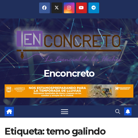
Saltar
al
contenido
Enconcreto
Etiqueta:
temo galindo