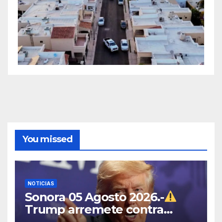
You missed
NOTICIAS
Sonora 05 Agosto 2026.-
Trump arremete contra
México, Canadá y otras