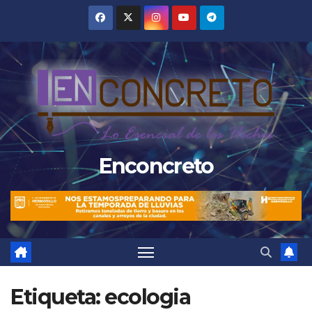
Saltar
al
contenido
Enconcreto
Etiqueta:
ecologia