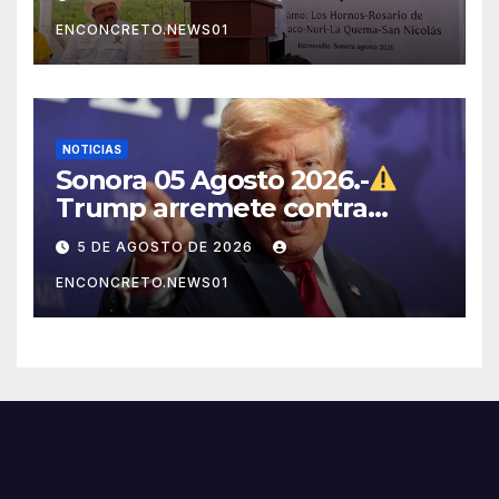
ENCONCRETO.NEWS01
NOTICIAS
Sonora 05 Agosto 2026.-
Trump arremete contra
México, Canadá y otras
5 DE AGOSTO DE 2026
potencias por supuestos
ENCONCRETO.NEWS01
abusos comerciales