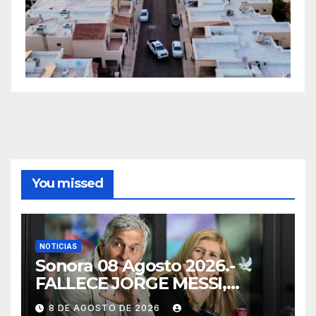
You missed
NOTICIAS
Sonora 08 Agosto 2026.-
FALLECE JORGE MESSI,
PADRE Y REPRESENTANTE
8 DE AGOSTO DE 2026