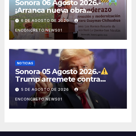
Sonora 06 Agosto 2026.-
¡Arranca nueva obra
carretera en Sonora!
6 DE AGOSTO DE 2026
ENCONCRETO.NEWS01
NOTICIAS
Sonora 05 Agosto 2026.-
Trump arremete contra
México, Canadá y otras
5 DE AGOSTO DE 2026
potencias por supuestos
ENCONCRETO.NEWS01
abusos comerciales