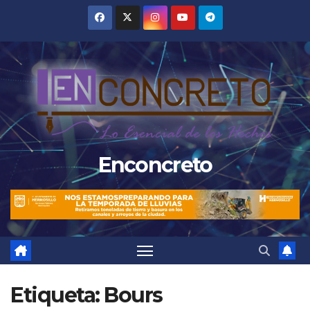
Saltar
al
contenido
Enconcreto
Etiqueta:
Bours