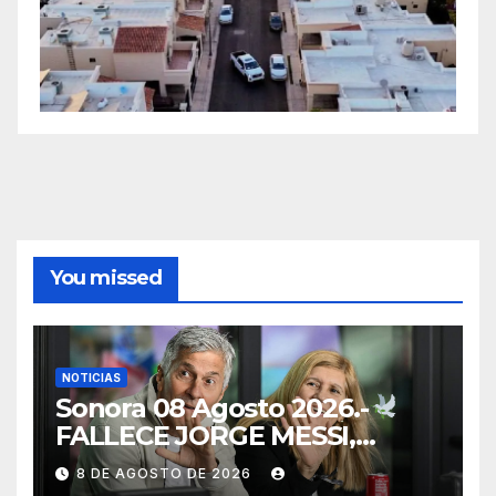
You missed
NOTICIAS
Sonora 08 Agosto 2026.-
FALLECE JORGE MESSI,
PADRE Y REPRESENTANTE
8 DE AGOSTO DE 2026
DE LIONEL MESSI, A LOS 68