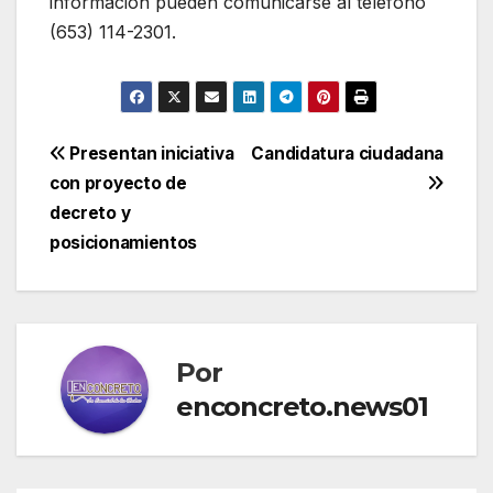
información pueden comunicarse al teléfono
(653) 114-2301.
Navegación
Presentan iniciativa
Candidatura ciudadana
con proyecto de
de
decreto y
entradas
posicionamientos
Por
enconcreto.news01