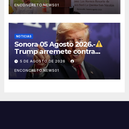
ENCONCRETO.NEWS01
NOTICIAS
Sonora 05 Agosto 2026.-
Trump arremete contra
México, Canadá y otras
5 DE AGOSTO DE 2026
potencias por supuestos
ENCONCRETO.NEWS01
abusos comerciales