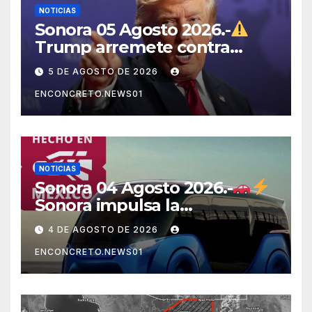
NOTICIAS
Sonora 05 Agosto 2026.-
Trump arremete contra
México, Canadá y otras
5 DE AGOSTO DE 2026
potencias por supuestos
ENCONCRETO.NEWS01
abusos comerciales
NOTICIAS
Sonora 04 Agosto 2026.-
Sonora impulsa la
electromovilidad con
4 DE AGOSTO DE 2026
«Beyond», un vehículo
ENCONCRETO.NEWS01
eléctrico desarrollado junto
al ITH