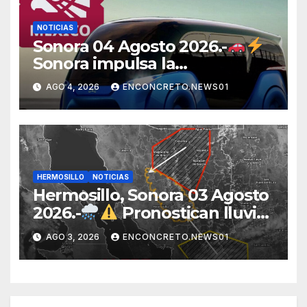
NOTICIAS
Sonora 04 Agosto 2026.-
Sonora impulsa la
electromovilidad con
AGO 4, 2026
ENCONCRETO.NEWS01
«Beyond», un vehículo
eléctrico desarrollado junto al
ITH
HERMOSILLO
NOTICIAS
Hermosillo, Sonora 03 Agosto
2026.-
Pronostican lluvias
para Hermosillo esta noche;
AGO 3, 2026
ENCONCRETO.NEWS01
norte de Sonora registra
mayor potencial de
tormentas