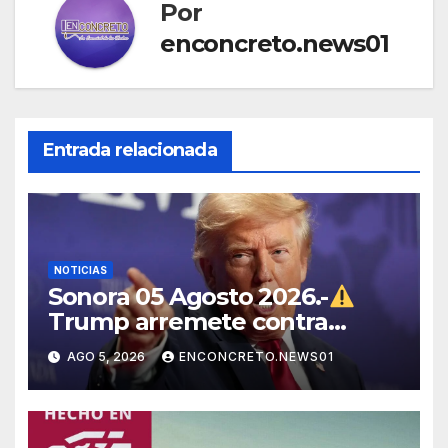
Por
enconcreto.news01
Entrada relacionada
NOTICIAS
Sonora 05 Agosto 2026.-
Trump arremete contra
México, Canadá y otras
AGO 5, 2026
ENCONCRETO.NEWS01
potencias por supuestos
abusos comerciales