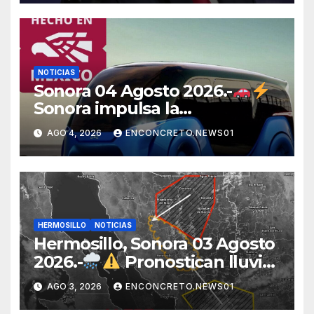
abusos comerciales
NOTICIAS
Sonora 04 Agosto 2026.-
Sonora impulsa la
electromovilidad con
AGO 4, 2026
ENCONCRETO.NEWS01
«Beyond», un vehículo
eléctrico desarrollado junto al
ITH
HERMOSILLO
NOTICIAS
Hermosillo, Sonora 03 Agosto
2026.-
Pronostican lluvias
para Hermosillo esta noche;
AGO 3, 2026
ENCONCRETO.NEWS01
norte de Sonora registra