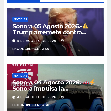
NOTICIAS
Sonora 05 Agosto 2026.-
Trump arremete contra
México, Canadá y otras
5 DE AGOSTO DE 2026
potencias por supuestos
ENCONCRETO.NEWS01
abusos comerciales
NOTICIAS
Sonora 04 Agosto 2026.-
Sonora impulsa la
electromovilidad con
4 DE AGOSTO DE 2026
«Beyond», un vehículo
ENCONCRETO.NEWS01
eléctrico desarrollado junto