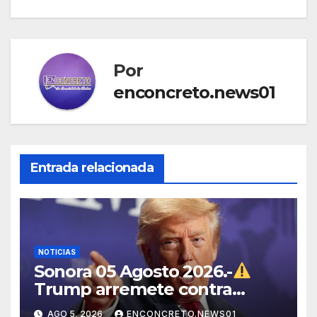
Por
enconcreto.news01
Entrada relacionada
NOTICIAS
Sonora 05 Agosto 2026.-
Trump arremete contra
México, Canadá y otras
AGO 5, 2026
ENCONCRETO.NEWS01