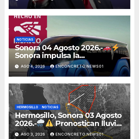
potencias por supuestos
abusos comerciales
NOTICIAS
Sonora 04 Agosto 2026.-
Sonora impulsa la
electromovilidad con
AGO 4, 2026
ENCONCRETO.NEWS01
«Beyond», un vehículo
eléctrico desarrollado junto al
ITH
HERMOSILLO
NOTICIAS
Hermosillo, Sonora 03 Agosto
2026.-
Pronostican lluvias
para Hermosillo esta noche;
AGO 3, 2026
ENCONCRETO.NEWS01
norte de Sonora registra