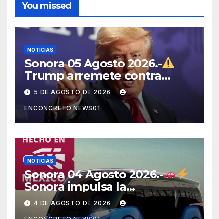
You missed
NOTICIAS
Sonora 05 Agosto 2026.-
Trump arremete contra
México, Canadá y otras
5 DE AGOSTO DE 2026
potencias por supuestos
ENCONCRETO.NEWS01
abusos comerciales
NOTICIAS
Sonora 04 Agosto 2026.-
Sonora impulsa la
electromovilidad con
4 DE AGOSTO DE 2026
«Beyond», un vehículo
ENCONCRETO.NEWS01