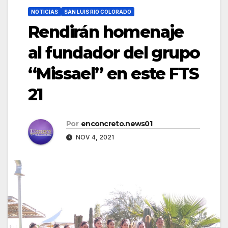
NOTICIAS
SAN LUIS RIO COLORADO
Rendirán homenaje
al fundador del grupo
“Missael” en este FTS
21
Por
enconcreto.news01
NOV 4, 2021