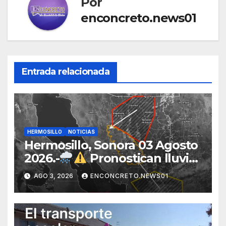
Por
enconcreto.news01
Entrada relacionada
HERMOSILLO
NOTICIAS
Hermosillo, Sonora 03 Agosto
2026.-
Pronostican lluvias
para Hermosillo esta noche;
AGO 3, 2026
ENCONCRETO.NEWS01
norte de Sonora registra
mayor potencial de
tormentas