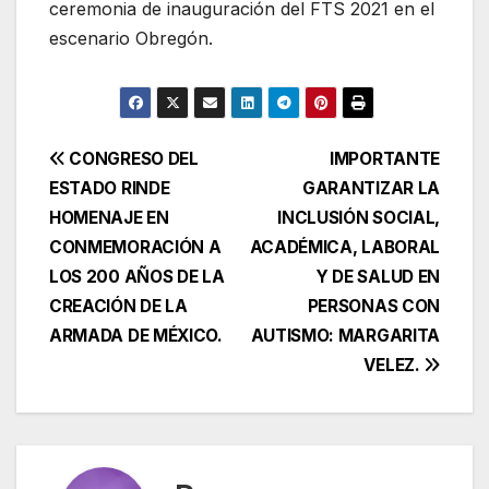
ceremonia de inauguración del FTS 2021 en el
escenario Obregón.
Navegación
CONGRESO DEL
IMPORTANTE
ESTADO RINDE
GARANTIZAR LA
de
HOMENAJE EN
INCLUSIÓN SOCIAL,
entradas
CONMEMORACIÓN A
ACADÉMICA, LABORAL
LOS 200 AÑOS DE LA
Y DE SALUD EN
CREACIÓN DE LA
PERSONAS CON
ARMADA DE MÉXICO.
AUTISMO: MARGARITA
VELEZ.