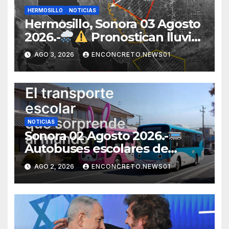
HERMOSILLO
NOTICIAS
Hermosillo, Sonora 03 Agosto
2026.-
Pronostican lluvias
para Hermosillo esta noche;
AGO 3, 2026
ENCONCRETO.NEWS01
norte de Sonora registra
mayor potencial de
tormentas
NOTICIAS
Sonora 02 Agosto 2026.-
Autobuses escolares de
Japón sorprenden al mundo
AGO 2, 2026
ENCONCRETO.NEWS01
por su seguridad y disciplina