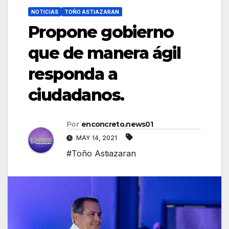
NOTICIAS
TOÑO ASTIAZARAN
Propone gobierno
que de manera ágil
responda a
ciudadanos.
Por
enconcreto.news01
MAY 14, 2021
#Toño Astiazaran