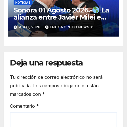
NOTICIAS
Sonora 01 Agosto 2026.-
La
alianza entre Javier Milei e
Israel genera debate
AGO 1, 2026
ENCONCRETO.NEWS01
internacional por su alcance
político y estratégico
Deja una respuesta
Tu dirección de correo electrónico no será
publicada.
Los campos obligatorios están
marcados con
*
Comentario
*