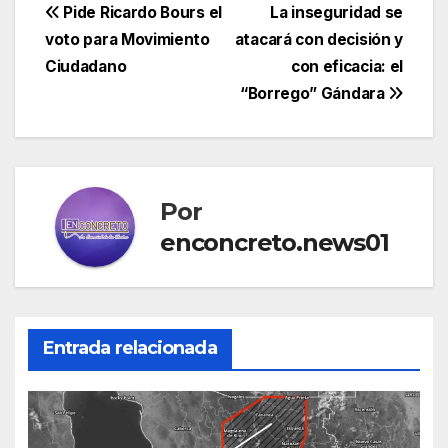
Navegación
Pide Ricardo Bours el
La inseguridad se
voto para Movimiento
atacará con decisión y
de
Ciudadano
con eficacia: el
entradas
“Borrego” Gándara
Por
enconcreto.news01
Entrada relacionada