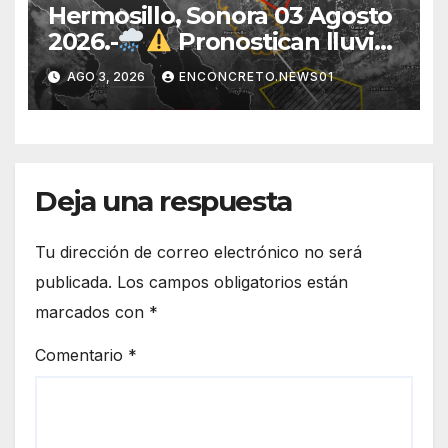
Hermosillo, Sonora 03 Agosto
2026.-
Pronostican lluvias
para Hermosillo esta noche;
AGO 3, 2026
ENCONCRETO.NEWS01
norte de Sonora registra
mayor potencial de
tormentas
Deja una respuesta
Tu dirección de correo electrónico no será
publicada.
Los campos obligatorios están
marcados con
*
Comentario
*