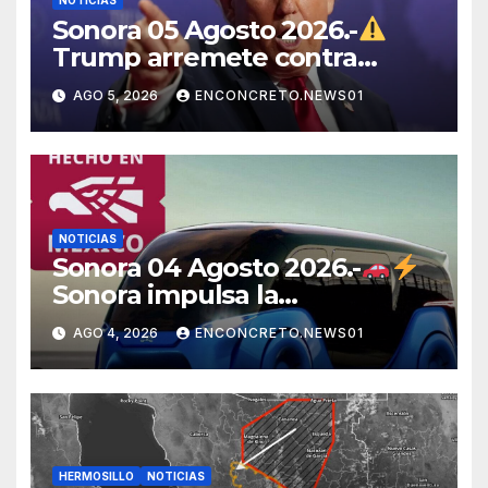
NOTICIAS
Sonora 05 Agosto 2026.-
Trump arremete contra
México, Canadá y otras
AGO 5, 2026
ENCONCRETO.NEWS01
potencias por supuestos
abusos comerciales
NOTICIAS
Sonora 04 Agosto 2026.-
Sonora impulsa la
electromovilidad con
AGO 4, 2026
ENCONCRETO.NEWS01
«Beyond», un vehículo
eléctrico desarrollado junto al
ITH
HERMOSILLO
NOTICIAS