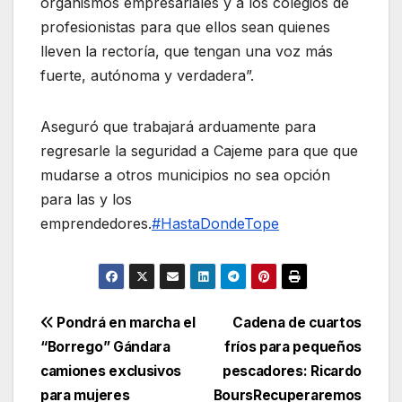
organismos empresariales y a los colegios de
profesionistas para que ellos sean quienes
lleven la rectoría, que tengan una voz más
fuerte, autónoma y verdadera”.
Aseguró que trabajará arduamente para
regresarle la seguridad a Cajeme para que que
mudarse a otros municipios no sea opción
para las y los
emprendedores.
#HastaDondeTope
Navegación
Pondrá en marcha el
Cadena de cuartos
“Borrego” Gándara
fríos para pequeños
de
camiones exclusivos
pescadores: Ricardo
entradas
para mujeres
BoursRecuperaremos