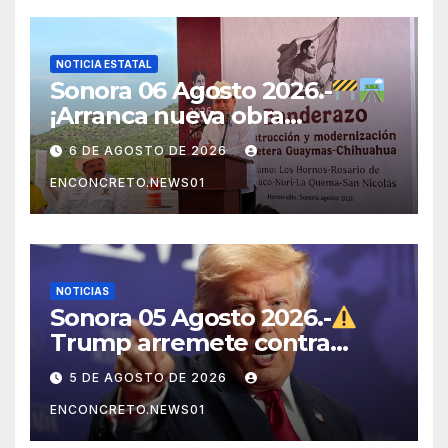
NOTICIA ESTATAL
Sonora 06 Agosto 2026.-
¡Arranca nueva obra
carretera en Sonora!
6 DE AGOSTO DE 2026
ENCONCRETO.NEWS01
NOTICIAS
Sonora 05 Agosto 2026.-
Trump arremete contra
México, Canadá y otras
5 DE AGOSTO DE 2026
potencias por supuestos
ENCONCRETO.NEWS01
abusos comerciales