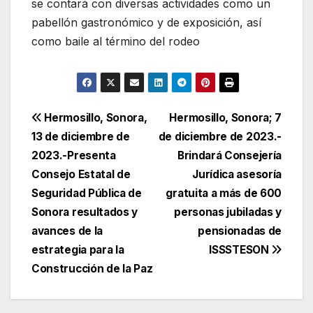
se contará con diversas actividades como un
pabellón gastronómico y de exposición, así
como baile al término del rodeo
Navegación
Hermosillo, Sonora,
Hermosillo, Sonora; 7
13 de diciembre de
de diciembre de 2023.-
de
2023.-Presenta
Brindará Consejería
entradas
Consejo Estatal de
Jurídica asesoría
Seguridad Pública de
gratuita a más de 600
Sonora resultados y
personas jubiladas y
avances de la
pensionadas de
estrategia para la
ISSSTESON
Construcción de la Paz