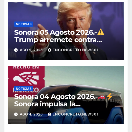
NOTICIAS
Sonora 05 Agosto 2026.-
Trump arremete contra
México, Canadá y otras
AGO 5, 2026
ENCONCRETO.NEWS01
potencias por supuestos
abusos comerciales
NOTICIAS
Sonora 04 Agosto 2026.-
Sonora impulsa la
electromovilidad con
AGO 4, 2026
ENCONCRETO.NEWS01
«Beyond», un vehículo
eléctrico desarrollado junto al