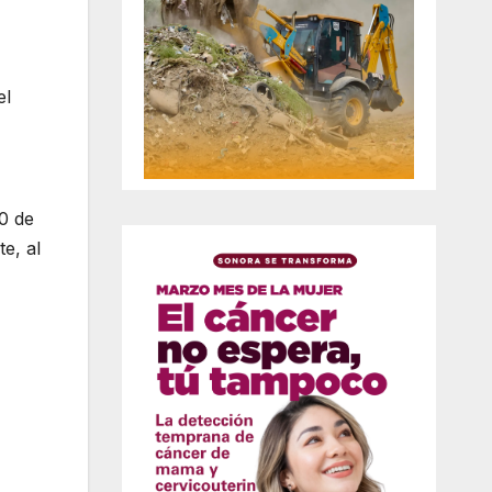
el
0 de
e, al