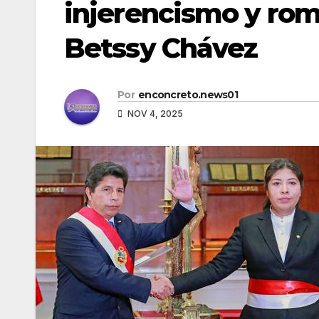
injerencismo y rom
Betssy Chávez
Por
enconcreto.news01
NOV 4, 2025