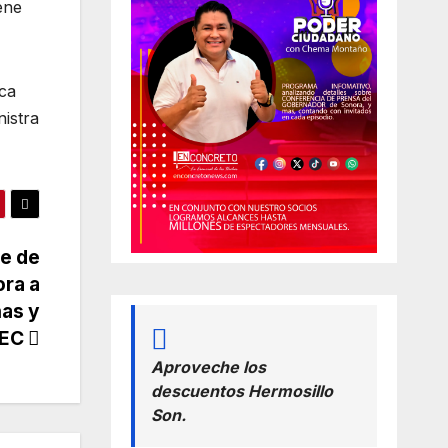
ene
ica
nistra
re de
ra a
nas y
SEC
Aproveche los
descuentos Hermosillo
Son.