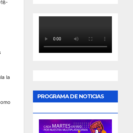
018-
s
la la
PROGRAMA DE NOTICIAS
 como
«PODER CIUDADANO»