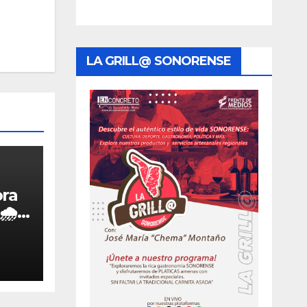
LA GRILL@ SONORENSE
ora
🌧️