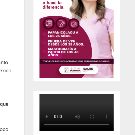
anto
éxico
 que
poco