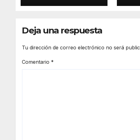
supuestos abusos
vehí
comerciales
desa
al I
Deja una respuesta
Tu dirección de correo electrónico no será publi
Comentario
*