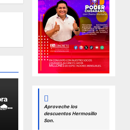
ora
🌧️
Aproveche los
descuentos Hermosillo
Son.