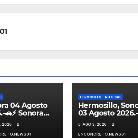
01
S
HERMOSILLO
NOTICIAS
ra 04 Agosto
Hermosillo, Son
.-🚗⚡ Sonora
03 Agosto 2026.-
lsa la
⚠️ Pronostican
, 2026
AGO 3, 2026
tromovilidad
lluvias para
«Beyond», un
Hermosillo esta
CRETO.NEWS01
ENCONCRETO.NEWS01