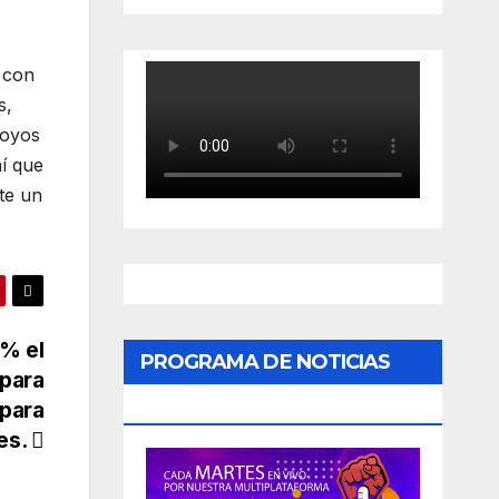
 con
s,
poyos
í que
te un
0% el
PROGRAMA DE NOTICIAS
 para
«PODER CIUDADANO»
 para
es.