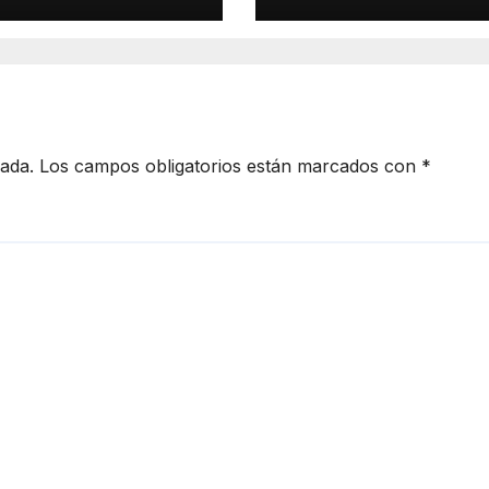
culo eléctrico
noche; norte de
rrollado junto
Sonora registra
TH
mayor potencial
tormentas
cada.
Los campos obligatorios están marcados con
*