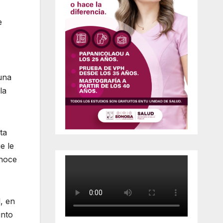
e
una
la
ta
e le
onoce
, en
unto