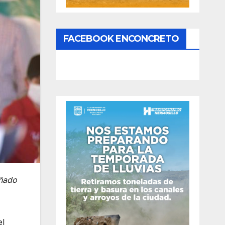
FACEBOOK ENCONCRETO
añado
el