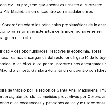
edad civil, el proyecto que encabeza Ernesto el “Borrego”
tó Pily Madrid, en un encuentro con magdalenenses.
 Sonora” atenderá las principales problemáticas de la enti
 como ya es una característica de la mujer sonorense ser
carguen del resto.
uridad y des oportunidades, reactives la economía, abras
nosotros nos encargamos del resto, encárgate tú de lo tuy
 marido, a los hijos, a los papás, nosotros nos encargamos 
ily Madrid a Ernesto Gándara durante un encuentro con lide
gira de trabajo por la región de Santa Ana, Magdalena, Ímu
ersonas, atendiendo las medidas preventivas por Coronavir
ndo a las necesidades y peticiones de las y los sonorense