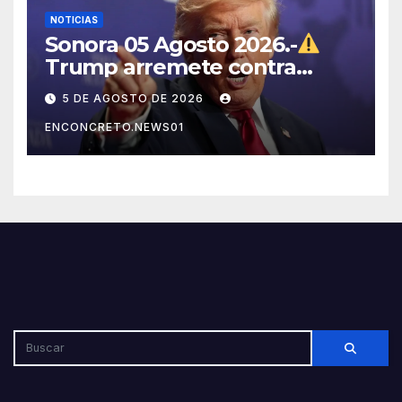
NOTICIAS
Sonora 05 Agosto 2026.-
Trump arremete contra
México, Canadá y otras
5 DE AGOSTO DE 2026
potencias por supuestos
ENCONCRETO.NEWS01
abusos comerciales