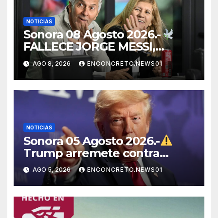
NOTICIAS
Sonora 08 Agosto 2026.-
FALLECE JORGE MESSI,
PADRE Y REPRESENTANTE
AGO 8, 2026
ENCONCRETO.NEWS01
DE LIONEL MESSI, A LOS 68
AÑOS
NOTICIAS
Sonora 05 Agosto 2026.-
Trump arremete contra
México, Canadá y otras
AGO 5, 2026
ENCONCRETO.NEWS01
potencias por supuestos
abusos comerciales