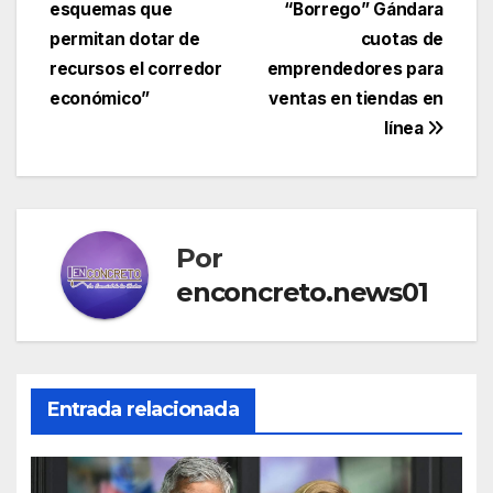
esquemas que
“Borrego” Gándara
de
permitan dotar de
cuotas de
entradas
recursos el corredor
emprendedores para
económico”
ventas en tiendas en
línea
Por
enconcreto.news01
Entrada relacionada