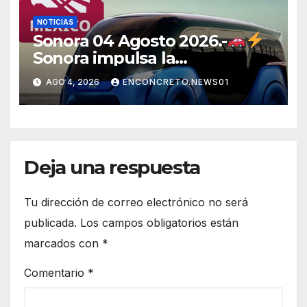
NOTICIAS
Sonora 04 Agosto 2026.-
Sonora impulsa la
electromovilidad con
AGO 4, 2026
ENCONCRETO.NEWS01
«Beyond», un vehículo
eléctrico desarrollado junto al
ITH
Deja una respuesta
Tu dirección de correo electrónico no será
publicada.
Los campos obligatorios están
marcados con
*
Comentario
*