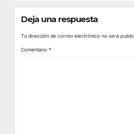
Sonora registra
cont
mayor potencial de
reco
tormentas
aten
Deja una respuesta
ciud
Tu dirección de correo electrónico no será publi
Comentario
*