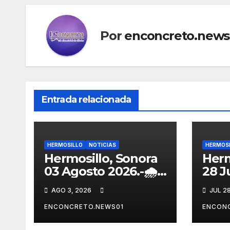
Por
enconcreto.news
Entrada relacionada
HERMOSILLO
NOTICIAS
HERMOS
Hermosillo, Sonora
Herm
03 Agosto 2026.-🌧️
28 Ju
⚠️ Pronostican
Gobi
AGO 3, 2026
JUL 2
lluvias para
Herm
Hermosillo esta
mant
ENCONCRETO.NEWS01
ENCON
noche; norte de
por l