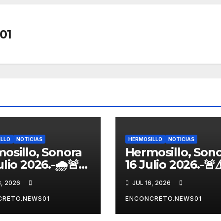
01
ILLO
NOTICIAS
HERMOSILLO
NOTICIAS
osillo, Sonora
Hermosillo, Son
lio 2026.-🌧️🚨
16 Julio 2026.-🚨⚠
erno de
Localizan con vi
8, 2026
JUL 16, 2026
osillo
joven que había
iene operativo
sido privado de l
CRETO.NEWS01
ENCONCRETO.NEWS01
luvias;
libertad en