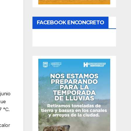
FACEBOOK ENCONCRETO
junio
que
7 °C.
calor