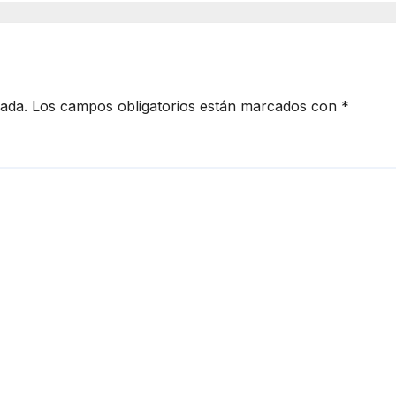
inúan
Hermosillo.
rridos y
ción en la
ad
cada.
Los campos obligatorios están marcados con
*