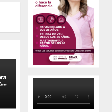
ora
️
da a
a