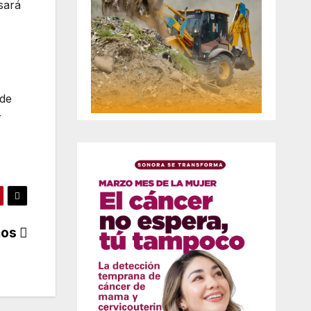
asará
 de
r
mos