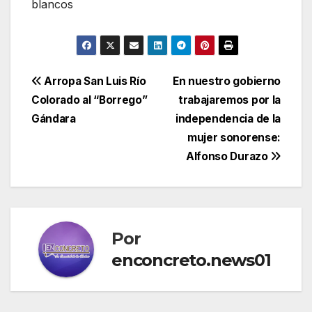
blancos
Navegación
Arropa San Luis Río
En nuestro gobierno
Colorado al “Borrego”
trabajaremos por la
de
Gándara
independencia de la
entradas
mujer sonorense:
Alfonso Durazo
Por
enconcreto.news01