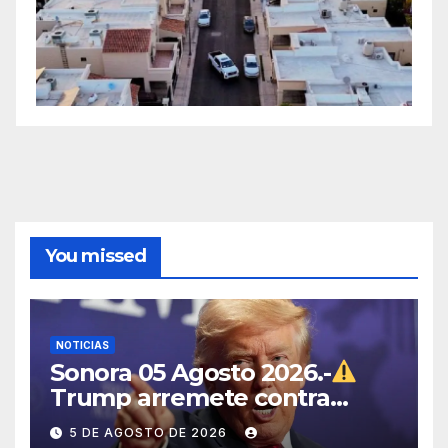
You missed
NOTICIAS
Sonora 05 Agosto 2026.-
Trump arremete contra
México, Canadá y otras
5 DE AGOSTO DE 2026
potencias por supuestos