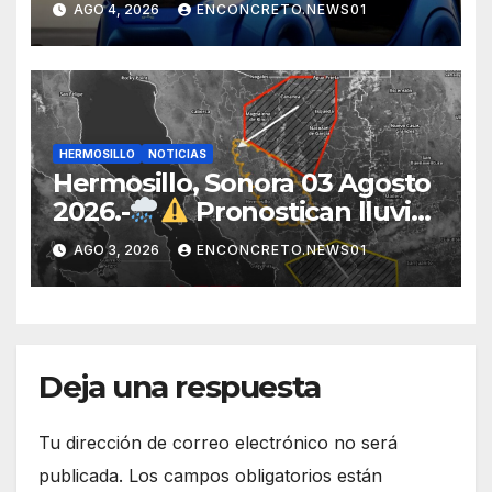
AGO 4, 2026
ENCONCRETO.NEWS01
«Beyond», un vehículo
eléctrico desarrollado junto al
ITH
HERMOSILLO
NOTICIAS
Hermosillo, Sonora 03 Agosto
2026.-
Pronostican lluvias
para Hermosillo esta noche;
AGO 3, 2026
ENCONCRETO.NEWS01
norte de Sonora registra
mayor potencial de
tormentas
Deja una respuesta
Tu dirección de correo electrónico no será
publicada.
Los campos obligatorios están