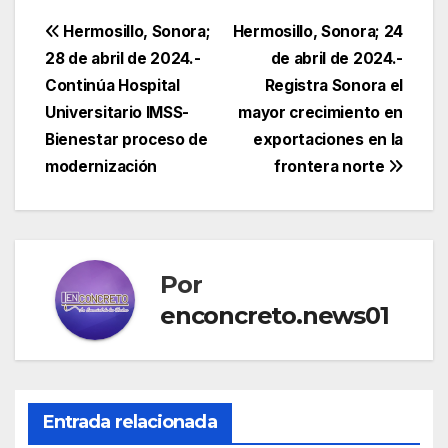
Navegación
Hermosillo, Sonora;
Hermosillo, Sonora; 24
28 de abril de 2024.-
de abril de 2024.-
de
Continúa Hospital
Registra Sonora el
entradas
Universitario IMSS-
mayor crecimiento en
Bienestar proceso de
exportaciones en la
modernización
frontera norte
Por
enconcreto.news01
Entrada relacionada