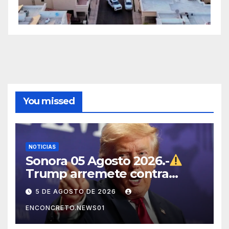
You missed
NOTICIAS
Sonora 05 Agosto 2026.-
Trump arremete contra
México, Canadá y otras
5 DE AGOSTO DE 2026
potencias por supuestos
ENCONCRETO.NEWS01
abusos comerciales