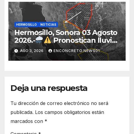
ITH
HERMOSILLO
NOTICIAS
Hermosillo, Sonora 03 Agosto
2026.-
Pronostican lluvias
para Hermosillo esta noche;
AGO 3, 2026
ENCONCRETO.NEWS01
norte de Sonora registra
mayor potencial de
tormentas
Deja una respuesta
Tu dirección de correo electrónico no será
publicada.
Los campos obligatorios están
marcados con
*
Comentario
*