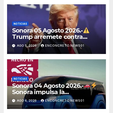
NOTICIAS
Sonora 05 Agosto 2026.-
Trump arremete contra
México, Canadá y otras
AGO 5, 2026
ENCONCRETO.NEWS01
potencias por supuestos
abusos comerciales
NOTICIAS
Sonora 04 Agosto 2026.-
Sonora impulsa la
electromovilidad con
AGO 4, 2026
ENCONCRETO.NEWS01
«Beyond», un vehículo
eléctrico desarrollado junto al