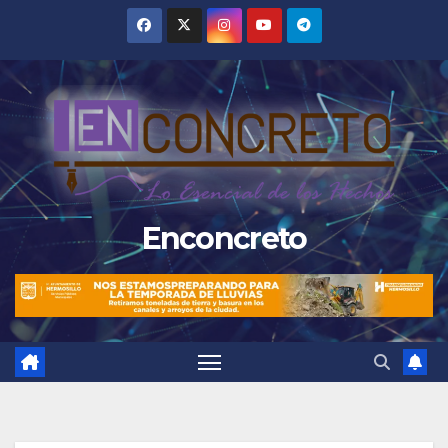
Saltar
al
contenido
Enconcreto