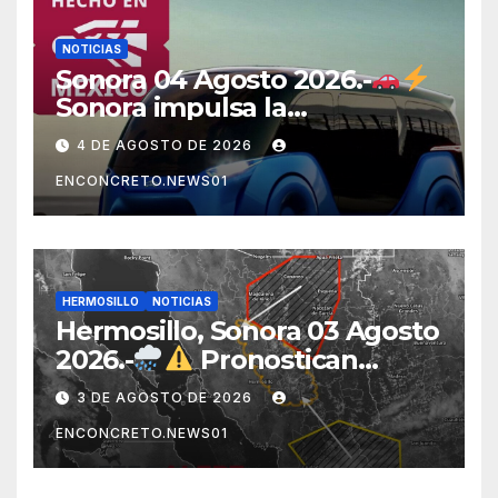
NOTICIAS
Sonora 04 Agosto 2026.-
Sonora impulsa la
electromovilidad con
4 DE AGOSTO DE 2026
«Beyond», un vehículo
ENCONCRETO.NEWS01
eléctrico desarrollado junto
al ITH
HERMOSILLO
NOTICIAS
Hermosillo, Sonora 03 Agosto
2026.-
Pronostican
lluvias para Hermosillo esta
3 DE AGOSTO DE 2026
noche; norte de Sonora
ENCONCRETO.NEWS01
registra mayor potencial de
tormentas