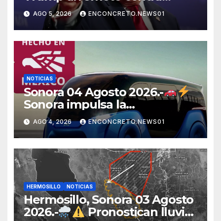
México, Canadá y otras
AGO 5, 2026
ENCONCRETO.NEWS01
potencias por supuestos
abusos comerciales
NOTICIAS
Sonora 04 Agosto 2026.-
Sonora impulsa la
electromovilidad con
AGO 4, 2026
ENCONCRETO.NEWS01
«Beyond», un vehículo
eléctrico desarrollado junto al
ITH
HERMOSILLO
NOTICIAS
Hermosillo, Sonora 03 Agosto
2026.-
Pronostican lluvias