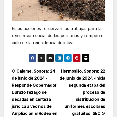
Estas acciones refuerzan los trabajos para la
reinserción social de las personas y rompen el
ciclo de la reincidencia delictiva.
Navegación
Cajeme, Sonora; 24
Hermosillo, Sonora; 22
de junio de 2024.-
de junio de 2024.-Inicia
de
Responde Gobernador
segunda etapa del
entradas
Durazo rezago de
proceso de
décadas en certeza
distribución de
jurídica a vecinos de
uniformes escolares
Ampliación El Rodeo en
gratuitos: SEC