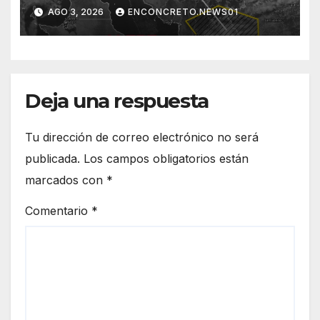
para Hermosillo esta noche;
AGO 3, 2026
ENCONCRETO.NEWS01
norte de Sonora registra
mayor potencial de
tormentas
Deja una respuesta
Tu dirección de correo electrónico no será
publicada.
Los campos obligatorios están
marcados con
*
Comentario
*