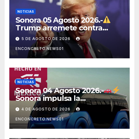
NOTICIAS
Sonora 05 Agosto 2026.-
Trump arremete contra
México, Canadá y otras
5 DE AGOSTO DE 2026
potencias por supuestos
ENCONCRETO.NEWS01
abusos comerciales
NOTICIAS
Sonora 04 Agosto 2026.-
Sonora impulsa la
electromovilidad con
4 DE AGOSTO DE 2026
«Beyond», un vehículo
ENCONCRETO.NEWS01
eléctrico desarrollado junto
al ITH