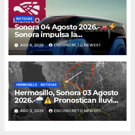
NOTICIAS
Sonora 04 Agosto 2026.-
Sonora impulsa la
electromovilidad con
AGO 4, 2026
ENCONCRETO.NEWS01
«Beyond», un vehículo
eléctrico desarrollado junto al
ITH
HERMOSILLO
NOTICIAS
Hermosillo, Sonora 03 Agosto
2026.-
Pronostican lluvias
para Hermosillo esta noche;
AGO 3, 2026
ENCONCRETO.NEWS01
norte de Sonora registra
mayor potencial de
tormentas