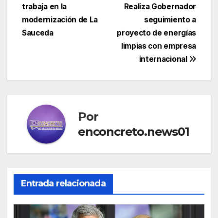
de
trabaja en la
Realiza Gobernador
entradas
modernización de La
seguimiento a
Sauceda
proyecto de energías
limpias con empresa
internacional
Por
enconcreto.news01
Entrada relacionada