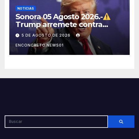
NOTICIAS
Sonora 05 Agosto 2026.-
Trump arremete contra
México, Canadá y otras
5 DE AGOSTO DE 2026
potencias por supuestos
ENCONCRETO.NEWS01
abusos comerciales