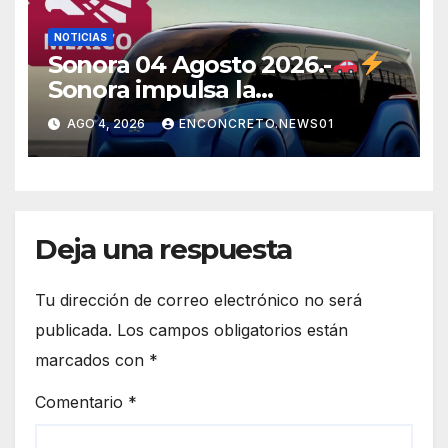
NOTICIAS
Sonora 04 Agosto 2026.-
Sonora impulsa la
electromovilidad con
AGO 4, 2026
ENCONCRETO.NEWS01
«Beyond», un vehículo
eléctrico desarrollado junto al
ITH
Deja una respuesta
Tu dirección de correo electrónico no será
publicada.
Los campos obligatorios están
marcados con
*
Comentario
*