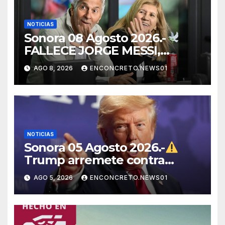
NOTICIAS
Sonora 08 Agosto 2026.-
FALLECE JORGE MESSI,
PADRE Y REPRESENTANTE
AGO 8, 2026
ENCONCRETO.NEWS01
DE LIONEL MESSI, A LOS 68
AÑOS
NOTICIAS
Sonora 05 Agosto 2026.-
Trump arremete contra
México, Canadá y otras
AGO 5, 2026
ENCONCRETO.NEWS01
potencias por supuestos
abusos comerciales