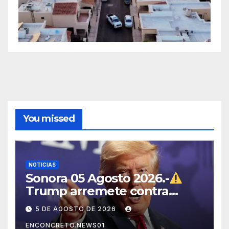
You missed
NOTICIAS
Sonora 05 Agosto 2026.-
Trump arremete contra
México, Canadá y otras
5 DE AGOSTO DE 2026
potencias por supuestos
ENCONCRETO.NEWS01