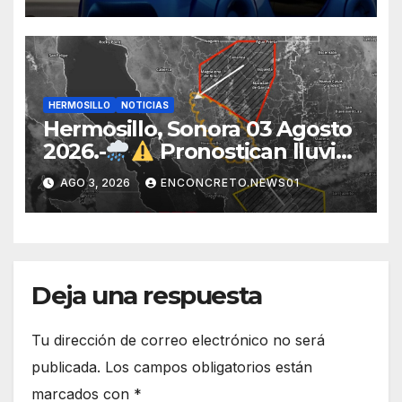
«Beyond», un vehículo
eléctrico desarrollado junto al
ITH
HERMOSILLO
NOTICIAS
Hermosillo, Sonora 03 Agosto
2026.-
Pronostican lluvias
para Hermosillo esta noche;
AGO 3, 2026
ENCONCRETO.NEWS01
norte de Sonora registra
mayor potencial de
tormentas
Deja una respuesta
Tu dirección de correo electrónico no será
publicada.
Los campos obligatorios están
marcados con
*