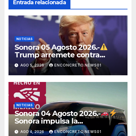
Entrada relacionada
NOTICIAS
Sonora 05 Agosto 2026.-
Trump arremete contra
México, Canadá y otras
AGO 5, 2026
ENCONCRETO.NEWS01
potencias por supuestos
abusos comerciales
NOTICIAS
Sonora 04 Agosto 2026.-
Sonora impulsa la
electromovilidad con
AGO 4, 2026
ENCONCRETO.NEWS01