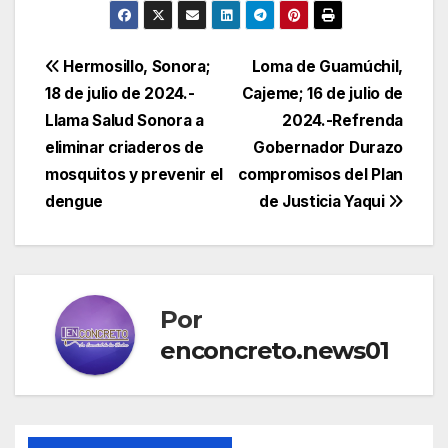
Navegación
Hermosillo, Sonora;
Loma de Guamúchil,
18 de julio de 2024.-
Cajeme; 16 de julio de
de
Llama Salud Sonora a
2024.-Refrenda
entradas
eliminar criaderos de
Gobernador Durazo
mosquitos y prevenir el
compromisos del Plan
dengue
de Justicia Yaqui
Por
enconcreto.news01