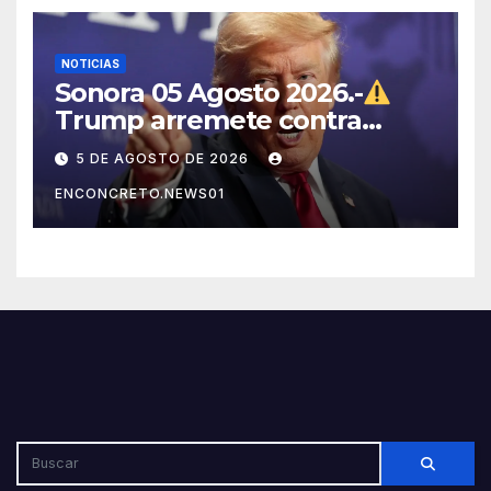
NOTICIAS
Sonora 05 Agosto 2026.-
Trump arremete contra
México, Canadá y otras
5 DE AGOSTO DE 2026
potencias por supuestos
ENCONCRETO.NEWS01
abusos comerciales