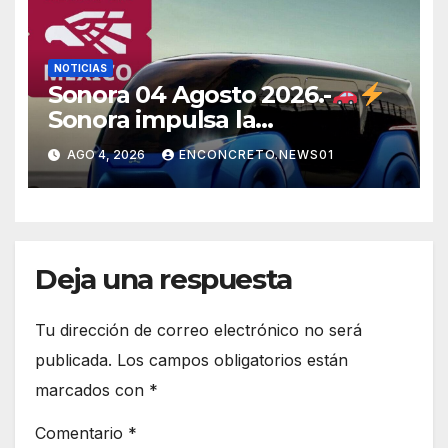
NOTICIAS
Sonora 04 Agosto 2026.-
Sonora impulsa la
electromovilidad con
AGO 4, 2026
ENCONCRETO.NEWS01
«Beyond», un vehículo
eléctrico desarrollado junto al
ITH
Deja una respuesta
Tu dirección de correo electrónico no será
publicada.
Los campos obligatorios están
marcados con
*
Comentario
*