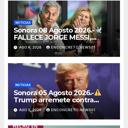
NOTICIAS
Sonora 08 Agosto 2026.-
FALLECE JORGE MESSI,
PADRE Y REPRESENTANTE
AGO 8, 2026
ENCONCRETO.NEWS01
DE LIONEL MESSI, A LOS 68
AÑOS
NOTICIAS
Sonora 05 Agosto 2026.-
Trump arremete contra
México, Canadá y otras
AGO 5, 2026
ENCONCRETO.NEWS01
potencias por supuestos
abusos comerciales