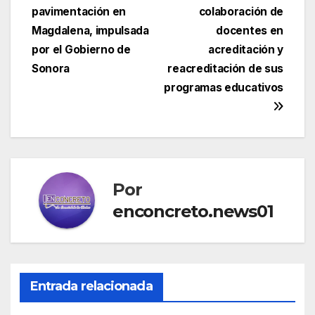
pavimentación en
colaboración de
de
Magdalena, impulsada
docentes en
entradas
por el Gobierno de
acreditación y
Sonora
reacreditación de sus
programas educativos
Por
enconcreto.news01
Entrada relacionada