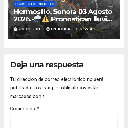
HERMOSILLO
NOTICIAS
Hermosillo, Sonora 03 Agosto
2026.-
Pronostican lluvias
para Hermosillo esta noche;
AGO 3, 2026
ENCONCRETO.NEWS01
norte de Sonora registra
mayor potencial de
tormentas
Deja una respuesta
Tu dirección de correo electrónico no será
publicada.
Los campos obligatorios están
marcados con
*
Comentario
*