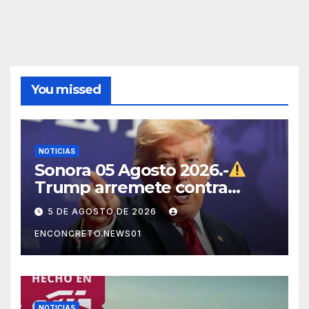
You missed
NOTICIAS
Sonora 05 Agosto 2026.-
Trump arremete contra
México, Canadá y otras
5 DE AGOSTO DE 2026
potencias por supuestos
ENCONCRETO.NEWS01
abusos comerciales
NOTICIAS