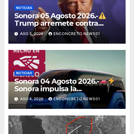
NOTICIAS
Sonora 05 Agosto 2026.-
Trump arremete contra
México, Canadá y otras
AGO 5, 2026
ENCONCRETO.NEWS01
potencias por supuestos
abusos comerciales
NOTICIAS
Sonora 04 Agosto 2026.-
Sonora impulsa la
electromovilidad con
AGO 4, 2026
ENCONCRETO.NEWS01
«Beyond», un vehículo
eléctrico desarrollado junto al
ITH