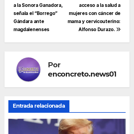
a la Sonora Ganadora,
acceso a la salud a
de
señala el “Borrego”
mujeres con cáncer de
entradas
Gándara ante
mama y cervicouterino:
magdalenenses
Alfonso Durazo.
Por
enconcreto.news01
Entrada relacionada