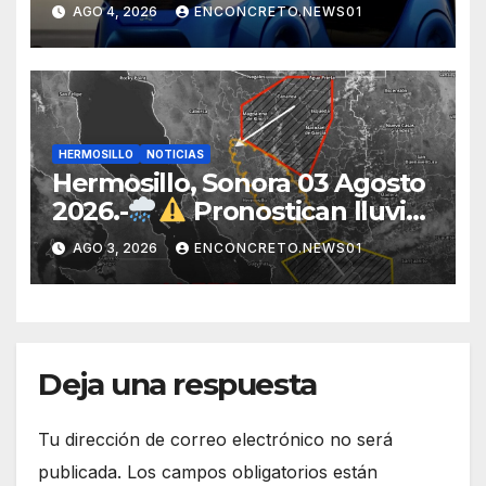
electromovilidad con
AGO 4, 2026
ENCONCRETO.NEWS01
«Beyond», un vehículo
eléctrico desarrollado junto al
ITH
HERMOSILLO
NOTICIAS
Hermosillo, Sonora 03 Agosto
2026.-
Pronostican lluvias
para Hermosillo esta noche;
AGO 3, 2026
ENCONCRETO.NEWS01
norte de Sonora registra
mayor potencial de
tormentas
Deja una respuesta
Tu dirección de correo electrónico no será
publicada.
Los campos obligatorios están