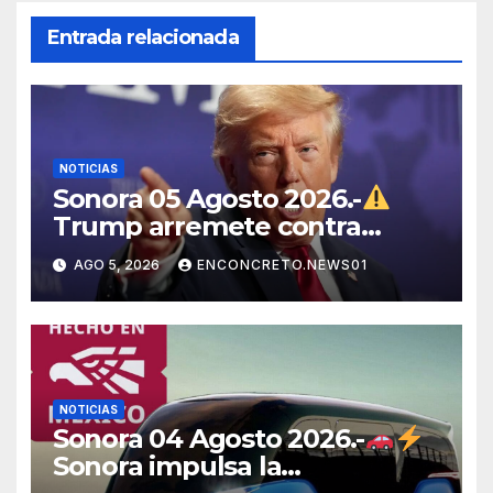
Entrada relacionada
NOTICIAS
Sonora 05 Agosto 2026.-
Trump arremete contra
México, Canadá y otras
AGO 5, 2026
ENCONCRETO.NEWS01
potencias por supuestos
abusos comerciales
NOTICIAS
Sonora 04 Agosto 2026.-
Sonora impulsa la