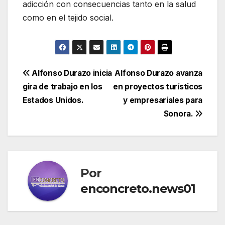
adicción con consecuencias tanto en la salud
como en el tejido social.
Navegación
Alfonso Durazo inicia
Alfonso Durazo avanza
gira de trabajo en los
en proyectos turísticos
de
Estados Unidos.
y empresariales para
entradas
Sonora.
Por
enconcreto.news01