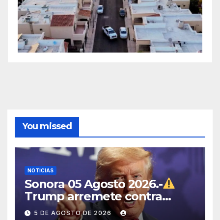
You missed
NOTICIAS
Sonora 05 Agosto 2026.-
Trump arremete contra
México, Canadá y otras
5 DE AGOSTO DE 2026