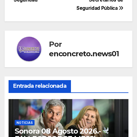
entradas
Seguridad Pública
Por
enconcreto.news01
Entrada relacionada
NOTICIAS
Sonora 08 Agosto 2026.-