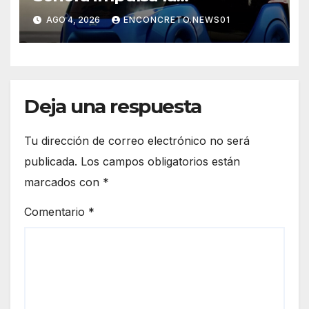
electromovilidad con
AGO 4, 2026
ENCONCRETO.NEWS01
«Beyond», un vehículo
eléctrico desarrollado junto al
ITH
Deja una respuesta
Tu dirección de correo electrónico no será
publicada.
Los campos obligatorios están
marcados con
*
Comentario
*