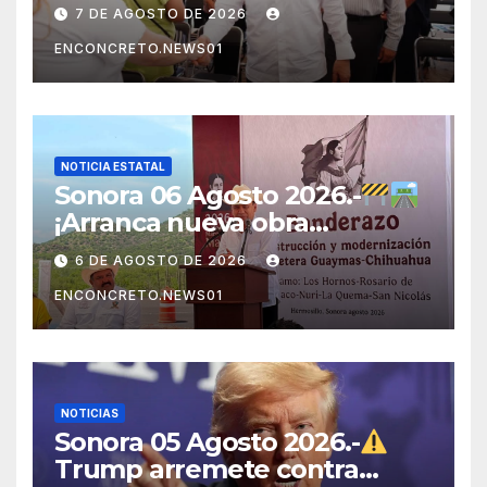
NUEVAS VIVIENDAS!
7 DE AGOSTO DE 2026
DURAZO IMPULSA EL
ENCONCRETO.NEWS01
PROGRAMA DE VIVIENDA
PARA EL BIENESTAR
NOTICIA ESTATAL
Sonora 06 Agosto 2026.-
¡Arranca nueva obra
carretera en Sonora!
6 DE AGOSTO DE 2026
ENCONCRETO.NEWS01
NOTICIAS
Sonora 05 Agosto 2026.-
Trump arremete contra