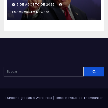
México, Canadá y otras
5 DE AGOSTO DE 2026
potencias por supuestos
ENCONCRETO.NEWS01
abusos comerciales
Funciona gracias a WordPress
|
Tema: Newsup de
Themeansar