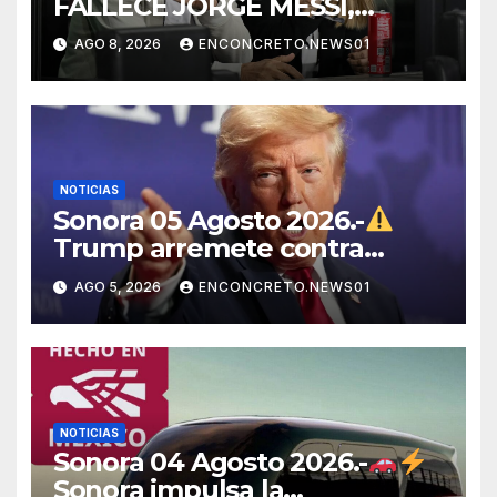
FALLECE JORGE MESSI,
PADRE Y REPRESENTANTE
AGO 8, 2026
ENCONCRETO.NEWS01
DE LIONEL MESSI, A LOS 68
AÑOS
NOTICIAS
Sonora 05 Agosto 2026.-
Trump arremete contra
México, Canadá y otras
AGO 5, 2026
ENCONCRETO.NEWS01
potencias por supuestos
abusos comerciales
NOTICIAS
Sonora 04 Agosto 2026.-
Sonora impulsa la