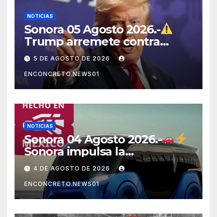
NOTICIAS
Sonora 05 Agosto 2026.-
Trump arremete contra
México, Canadá y otras
5 DE AGOSTO DE 2026
potencias por supuestos
ENCONCRETO.NEWS01
abusos comerciales
NOTICIAS
Sonora 04 Agosto 2026.-
Sonora impulsa la
electromovilidad con
4 DE AGOSTO DE 2026
«Beyond», un vehículo
ENCONCRETO.NEWS01
eléctrico desarrollado junto
al ITH