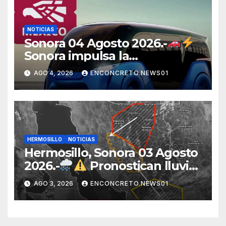
NOTICIAS
Sonora 04 Agosto 2026.-
Sonora impulsa la
electromovilidad con
AGO 4, 2026
ENCONCRETO.NEWS01
«Beyond», un vehículo
eléctrico desarrollado junto al
ITH
HERMOSILLO
NOTICIAS
Hermosillo, Sonora 03 Agosto
2026.-
Pronostican lluvias
para Hermosillo esta noche;
AGO 3, 2026
ENCONCRETO.NEWS01
norte de Sonora registra
mayor potencial de
tormentas