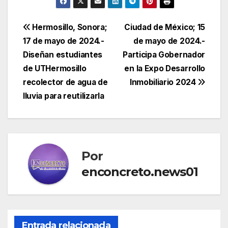
Navegación
Hermosillo, Sonora;
Ciudad de México; 15
17 de mayo de 2024.-
de mayo de 2024.-
de
Diseñan estudiantes
Participa Gobernador
entradas
de UTHermosillo
en la Expo Desarrollo
recolector de agua de
Inmobiliario 2024
lluvia para reutilizarla
Por
enconcreto.news01
Entrada relacionada