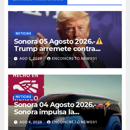
NOTICIAS
Sonora 05 Agosto 2026.-
Trump arremete contra
México, Canadá y otras
AGO 5, 2026
ENCONCRETO.NEWS01
potencias por supuestos
abusos comerciales
NOTICIAS
Sonora 04 Agosto 2026.-
Sonora impulsa la
electromovilidad con
AGO 4, 2026
ENCONCRETO.NEWS01
«Beyond», un vehículo