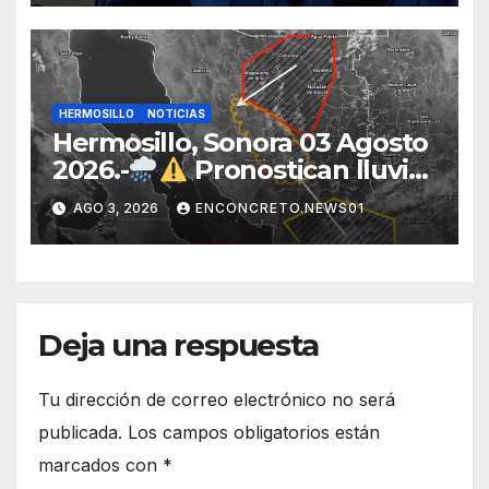
eléctrico desarrollado junto al
ITH
HERMOSILLO
NOTICIAS
Hermosillo, Sonora 03 Agosto
2026.-
Pronostican lluvias
para Hermosillo esta noche;
AGO 3, 2026
ENCONCRETO.NEWS01
norte de Sonora registra
mayor potencial de
tormentas
Deja una respuesta
Tu dirección de correo electrónico no será
publicada.
Los campos obligatorios están
marcados con
*