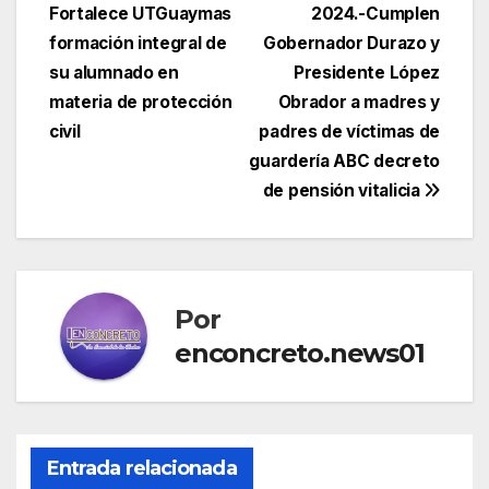
de
Fortalece UTGuaymas
2024.-Cumplen
entradas
formación integral de
Gobernador Durazo y
su alumnado en
Presidente López
materia de protección
Obrador a madres y
civil
padres de víctimas de
guardería ABC decreto
de pensión vitalicia
Por
enconcreto.news01
Entrada relacionada