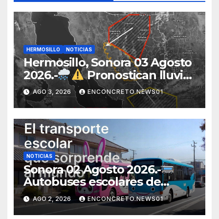
HERMOSILLO
NOTICIAS
Hermosillo, Sonora 03 Agosto
2026.-
Pronostican lluvias
para Hermosillo esta noche;
AGO 3, 2026
ENCONCRETO.NEWS01
norte de Sonora registra
mayor potencial de
tormentas
NOTICIAS
Sonora 02 Agosto 2026.-
Autobuses escolares de
Japón sorprenden al mundo
AGO 2, 2026
ENCONCRETO.NEWS01
por su seguridad y disciplina