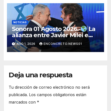
NOTICIAS
Sonora 01 Agosto 2026.-
La
alianza entre Javier Milei e
Israel genera debate
AGO 1, 2026
ENCONCRETO.NEWS01
internacional por su alcance
político y estratégico
Deja una respuesta
Tu dirección de correo electrónico no será
publicada.
Los campos obligatorios están
marcados con
*