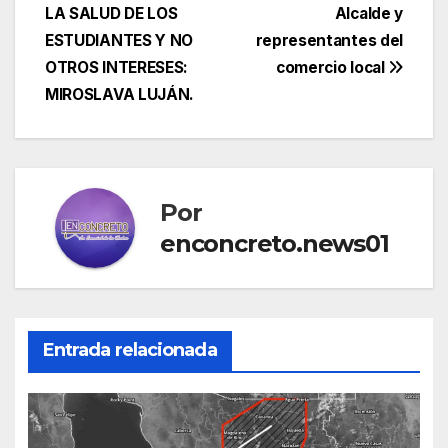
LA SALUD DE LOS
Alcalde y
de
ESTUDIANTES Y NO
representantes del
entradas
OTROS INTERESES:
comercio local
MIROSLAVA LUJÁN.
Por
enconcreto.news01
Entrada relacionada