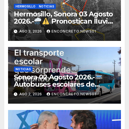
HERMOSILLO
NOTICIAS
Hermosillo, Sonora 03 Agosto
2026.-
Pronostican lluvias
para Hermosillo esta noche;
AGO 3, 2026
ENCONCRETO.NEWS01
norte de Sonora registra
mayor potencial de
tormentas
NOTICIAS
Sonora 02 Agosto 2026.-
Autobuses escolares de
Japón sorprenden al mundo
AGO 2, 2026
ENCONCRETO.NEWS01
por su seguridad y disciplina