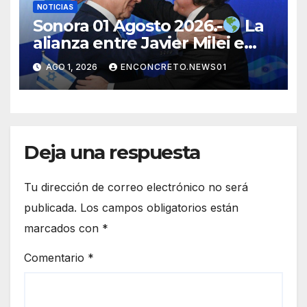
NOTICIAS
Sonora 01 Agosto 2026.-
La
alianza entre Javier Milei e
Israel genera debate
AGO 1, 2026
ENCONCRETO.NEWS01
internacional por su alcance
político y estratégico
Deja una respuesta
Tu dirección de correo electrónico no será
publicada.
Los campos obligatorios están
marcados con
*
Comentario
*