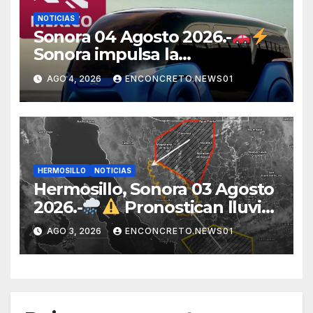
NOTICIAS
Sonora 04 Agosto 2026.-
Sonora impulsa la
electromovilidad con
AGO 4, 2026
ENCONCRETO.NEWS01
«Beyond», un vehículo
eléctrico desarrollado junto al
ITH
HERMOSILLO
NOTICIAS
Hermosillo, Sonora 03 Agosto
2026.-
Pronostican lluvias
para Hermosillo esta noche;
AGO 3, 2026
ENCONCRETO.NEWS01
norte de Sonora registra
mayor potencial de
tormentas