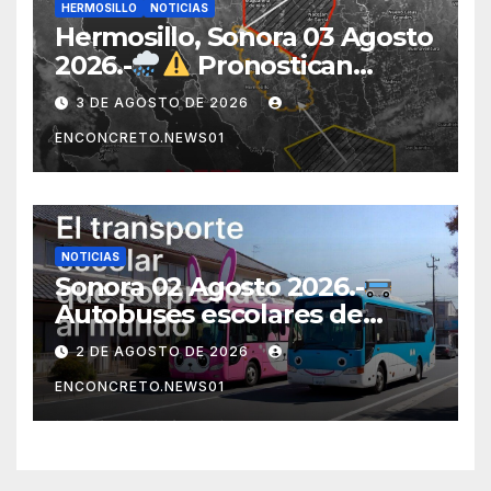
HERMOSILLO
NOTICIAS
Hermosillo, Sonora 03 Agosto
2026.-
Pronostican
lluvias para Hermosillo esta
3 DE AGOSTO DE 2026
noche; norte de Sonora
ENCONCRETO.NEWS01
registra mayor potencial de
tormentas
NOTICIAS
Sonora 02 Agosto 2026.-
Autobuses escolares de
Japón sorprenden al mundo
2 DE AGOSTO DE 2026
por su seguridad y disciplina
ENCONCRETO.NEWS01