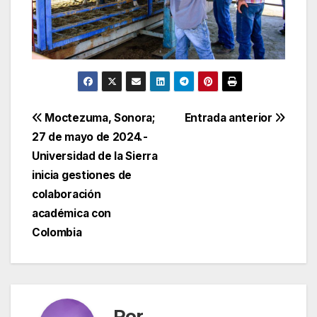
Navegación
Moctezuma, Sonora;
Entrada anterior
27 de mayo de 2024.-
de
Universidad de la Sierra
entradas
inicia gestiones de
colaboración
académica con
Colombia
Por