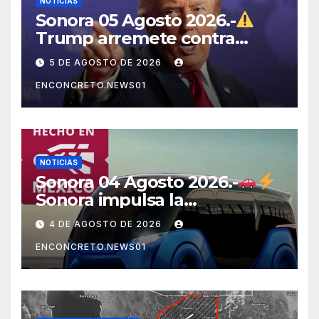
NOTICIAS
Sonora 05 Agosto 2026.-
Trump arremete contra
México, Canadá y otras
5 DE AGOSTO DE 2026
potencias por supuestos
ENCONCRETO.NEWS01
abusos comerciales
NOTICIAS
Sonora 04 Agosto 2026.-
Sonora impulsa la
electromovilidad con
4 DE AGOSTO DE 2026
«Beyond», un vehículo
ENCONCRETO.NEWS01
eléctrico desarrollado junto
al ITH