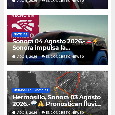
AGO 5, 2026
ENCONCRETO.NEWS01
potencias por supuestos
abusos comerciales
NOTICIAS
Sonora 04 Agosto 2026.-
Sonora impulsa la
electromovilidad con
AGO 4, 2026
ENCONCRETO.NEWS01
«Beyond», un vehículo
eléctrico desarrollado junto al
ITH
HERMOSILLO
NOTICIAS
Hermosillo, Sonora 03 Agosto
2026.-
Pronostican lluvias
para Hermosillo esta noche;
AGO 3, 2026
ENCONCRETO.NEWS01