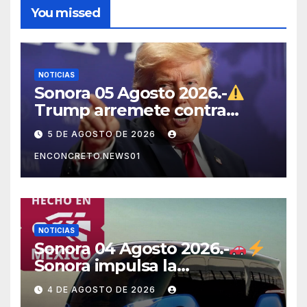
You missed
NOTICIAS
Sonora 05 Agosto 2026.-
Trump arremete contra
México, Canadá y otras
5 DE AGOSTO DE 2026
potencias por supuestos
ENCONCRETO.NEWS01
abusos comerciales
NOTICIAS
Sonora 04 Agosto 2026.-
Sonora impulsa la
electromovilidad con
4 DE AGOSTO DE 2026
«Beyond», un vehículo