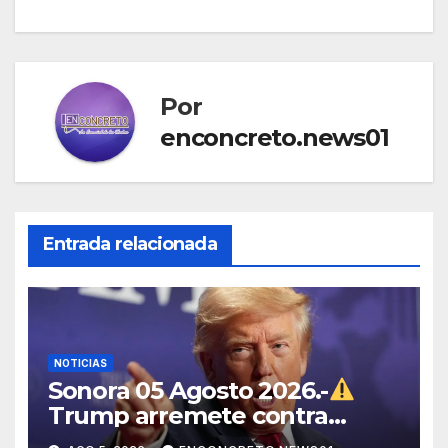
Por
enconcreto.news01
Entrada relacionada
NOTICIAS
Sonora 05 Agosto 2026.-
Trump arremete contra
México, Canadá y otras