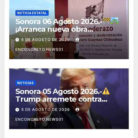
NOTICIA ESTATAL
Sonora 06 Agosto 2026.-
¡Arranca nueva obra
carretera en Sonora!
6 DE AGOSTO DE 2026
ENCONCRETO.NEWS01
NOTICIAS
Sonora 05 Agosto 2026.-
Trump arremete contra
México, Canadá y otras
5 DE AGOSTO DE 2026
potencias por supuestos
ENCONCRETO.NEWS01
abusos comerciales