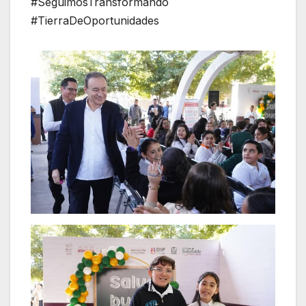
#SeguimosTransformando
#TierraDeOportunidades